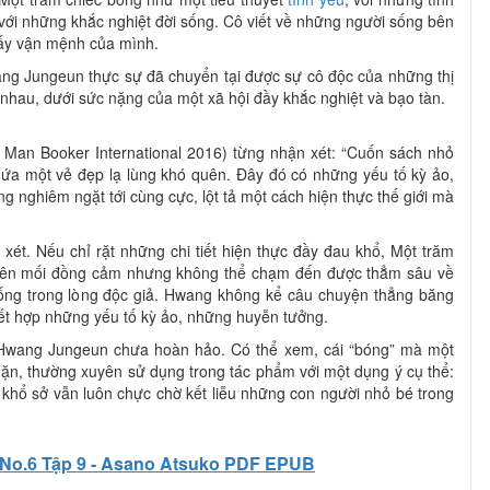
 với những khắc nghiệt đời sống. Cô viết về những người sống bên
lấy vận mệnh của mình.
ng Jungeun thực sự đã chuyển tại được sự cô độc của những thị
 nhau, dưới sức nặng của một xã hội đầy khắc nghiệt và bạo tàn.
 Man Booker International 2016) từng nhận xét: “Cuốn sách nhỏ
hứa một vẻ đẹp lạ lùng khó quên. Đây đó có những yếu tố kỳ ảo,
 nghiêm ngặt tới cùng cực, lột tả một cách hiện thực thế giới mà
ét. Nếu chỉ rặt những chi tiết hiện thực đầy đau khổ, Một trăm
i lên mối đồng cảm nhưng không thể chạm đến được thẳm sâu về
ống trong lòng độc giả. Hwang không kể câu chuyện thẳng băng
ết hợp những yếu tố kỳ ảo, những huyễn tưởng.
a Hwang Jungeun chưa hoàn hảo. Có thể xem, cái “bóng” mà một
 nặn, thường xuyên sử dụng trong tác phẩm với một dụng ý cụ thể:
khổ sở vẫn luôn chực chờ kết liễu những con người nhỏ bé trong
No.6 Tập 9 - Asano Atsuko PDF EPUB