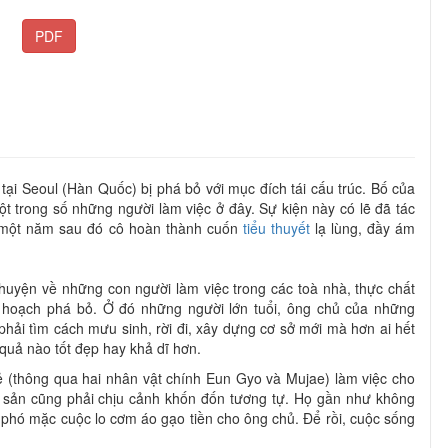
PDF
i Seoul (Hàn Quốc) bị phá bỏ với mục đích tái cấu trúc. Bố của
 trong số những người làm việc ở đây. Sự kiện này có lẽ đã tác
 một năm sau đó cô hoàn thành cuốn
tiểu thuyết
lạ lùng, đầy ám
huyện về những con người làm việc trong các toà nhà, thực chất
 hoạch phá bỏ. Ở đó những người lớn tuổi, ông chủ của những
hải tìm cách mưu sinh, rời đi, xây dựng cơ sở mới mà hơn ai hết
 quả nào tốt đẹp hay khả dĩ hơn.
ẻ (thông qua hai nhân vật chính Eun Gyo và Mujae) làm việc cho
 sản cũng phải chịu cảnh khốn đốn tương tự. Họ gần như không
 phó mặc cuộc lo cơm áo gạo tiền cho ông chủ. Để rồi, cuộc sống