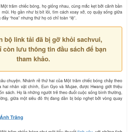
g Một trăm chiếc bóng, họ giống nhau, cùng mắc kẹt bởi cảnh bần
mũi. Họ gần như bị bít lối, tìm cách xoay xở, cọ quậy sống giữa
 đầy “hoa” nhưng thứ họ có chỉ toàn “lệ”.
n bộ link tải đã bị gỡ khỏi sachvui,
ỉ còn lưu thông tin đầu sách để bạn
tham khảo.
câu chuyện. Nhánh rễ thứ hai của Một trăm chiếc bóng chảy theo
hai nhân vật chính, Eun Gyo và Mujae, được Hwang giới thiệu
uốn sách. Họ là những người trẻ theo đuổi cuộc sống bình thường,
ường, giữa một siêu đô thị đang dần bị bóp nghẹt bởi vòng quay
Ánh Trăng
Một trăm chiếc bóng như một tiểu thuyết
tình yêu
, với những tình