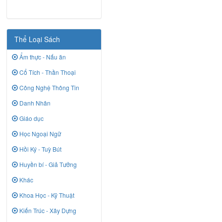
Thể Loại Sách
Ẩm thực - Nấu ăn
Cổ Tích - Thần Thoại
Công Nghệ Thông Tin
Danh Nhân
Giáo dục
Học Ngoại Ngữ
Hồi Ký - Tuỳ Bút
Huyền bí - Giả Tưởng
Khác
Khoa Học - Kỹ Thuật
Kiến Trúc - Xây Dựng