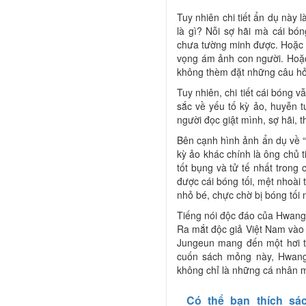
Tuy nhiên chi tiết ẩn dụ này 
là gì? Nỗi sợ hãi mà cái bó
chưa tường minh được. Hoặc c
vọng ám ảnh con người. Hoặc 
không thèm đặt những câu hỏi 
Tuy nhiên, chi tiết cái bóng v
sắc về yếu tố kỳ ảo, huyễn 
người đọc giật mình, sợ hãi, 
Bên cạnh hình ảnh ẩn dụ về “
kỳ ảo khác chính là ông chủ 
tốt bụng và tử tế nhất trong
được cái bóng tối, mệt nhoài 
nhỏ bé, chực chờ bị bóng tối 
Tiếng nói độc đáo của Hwan
Ra mắt độc giả Việt Nam vào
Jungeun mang đến một hơi t
cuốn sách mỏng này, Hwang 
không chỉ là những cá nhân m
Có thể bạn thích sá