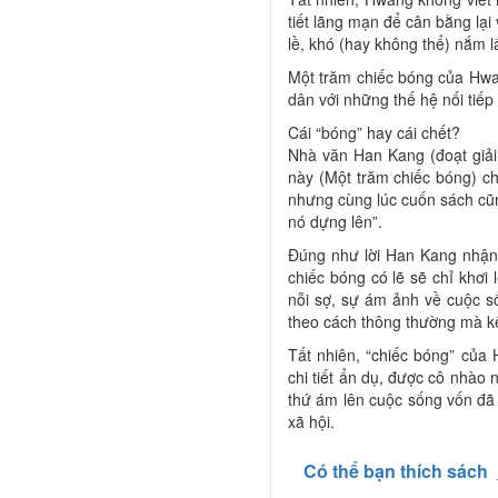
tiết lãng mạn để cân bằng lại
lề, khó (hay không thể) nắm 
Một trăm chiếc bóng của Hwa
dân với những thế hệ nối tiếp
Cái “bóng” hay cái chết?
Nhà văn Han Kang (đoạt giải
này (Một trăm chiếc bóng) c
nhưng cùng lúc cuốn sách cũng
nó dựng lên”.
Đúng như lời Han Kang nhận x
chiếc bóng có lẽ sẽ chỉ khơ
nỗi sợ, sự ám ảnh về cuộc s
theo cách thông thường mà k
Tất nhiên, “chiếc bóng” củ
chi tiết ẩn dụ, được cô nhào
thứ ám lên cuộc sống vốn đã 
xã hội.
Có thể bạn thích sách