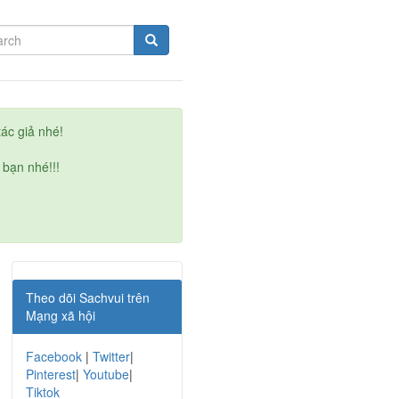
ác giả nhé!
 bạn nhé!!!
Theo dõi Sachvui trên
Mạng xã hội
Facebook
|
Twitter
|
Pinterest
|
Youtube
|
Tiktok