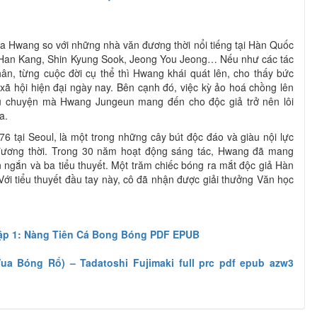
a Hwang so với những nhà văn đương thời nổi tiếng tại Hàn Quốc
 Han Kang, Shin Kyung Sook, Jeong You Jeong… Nếu như các tác
hân, từng cuộc đời cụ thể thì Hwang khái quát lên, cho thấy bức
 xã hội hiện đại ngày nay. Bên cạnh đó, việc kỳ ảo hoá chồng lên
câu chuyện mà Hwang Jungeun mang đến cho độc giả trở nên lôi
a.
 tại Seoul, là một trong những cây bút độc đáo và giàu nội lực
ương thời. Trong 30 năm hoạt động sáng tác, Hwang đã mang
n ngắn và ba tiểu thuyết. Một trăm chiếc bóng ra mắt độc giả Hàn
Với tiểu thuyết đầu tay này, cô đã nhận được giải thưởng Văn học
p 1: Nàng Tiên Cá Bong Bóng PDF EPUB
ua Bóng Rổ) – Tadatoshi Fujimaki full prc pdf epub azw3