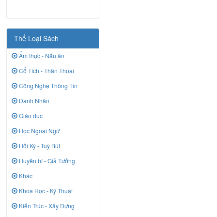
Thể Loại Sách
Ẩm thực - Nấu ăn
Cổ Tích - Thần Thoại
Công Nghệ Thông Tin
Danh Nhân
Giáo dục
Học Ngoại Ngữ
Hồi Ký - Tuỳ Bút
Huyền bí - Giả Tưởng
Khác
Khoa Học - Kỹ Thuật
Kiến Trúc - Xây Dựng