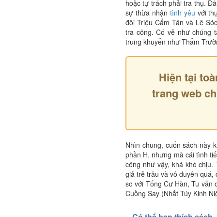
hoặc tự trách phải tra thụ. Đ
sự thừa nhận
tình yêu
với th
đôi Triệu Cẩm Tân và Lê Sóc
tra công. Có vẻ như chúng 
trung khuyển như Thẩm Trườn
Hiện tại toà
trang web ch
Nhìn chung, cuốn sách này kh
phần H, nhưng mà cái tình tiế
công như vậy, khá khó chịu.
giả trẻ trâu và vô duyên quá
so với Tống Cư Hàn, Tu vẫn 
Cuồng Say (Nhất Túy Kinh Niê
Có thể bạn thích sách