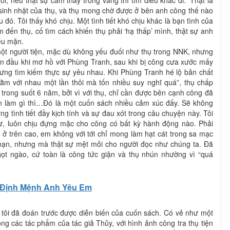
ổi, nếu thật sự cảm thấy trống vắng thì tìm điều khác đi.” Thật là
sinh nhật của thụ, và thụ mong chờ được ở bên anh công thế nào
đó. Tôi thấy khó chịu. Một tình tiết khó chịu khác là bạn tình của
đến thụ, cố tìm cách khiến thụ phải ‘hạ thấp’ mình, thật sự anh
iếu mặn.
một người tiện, mặc dù không yếu đuối như thụ trong NNK, nhưng
an đầu khi mơ hồ với Phùng Tranh, sau khi bị công cưa xước mấy
hưng tìm kiếm thực sự yêu nhau. Khi Phùng Tranh hé lộ bản chất
nằm với nhau một lần thôi mà tốn nhiều suy nghĩ quá”, thụ chấp
trong suốt 6 năm, bởi vì với thụ, chỉ cần được bên cạnh công đã
n làm gì thì…Đó là một cuốn sách nhiều cảm xúc đấy. Sẽ không
ng tình tiết đầy kịch tính và sự đau xót trong câu chuyện này. Tôi
ừ, luôn chịu đựng mặc cho công có bất kỳ hành động nào. Phải
 ở trên cao, em không với tới chỉ mong làm hạt cát trong sa mạc
mạn, nhưng mà thật sự mệt mỏi cho người đọc như chúng ta. Đã
ọt ngào, cứ toàn là công tức giận và thụ nhún nhường vì “quá
Định Mệnh Anh Yêu Em
tôi đã đoán trước được diễn biến của cuốn sách. Có vẻ như một
rong các tác phẩm của tác giả Thủy, với hình ảnh công tra thụ tiện