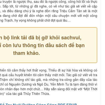
ầu truyện là ngược thụ, sau đó là ngược công, công hối lỗi và thực
ụ. Sắp tới, từ những gì đã nghe, có vẻ như tác giả sẽ viết về cặp
, và điều đáng chú ý là nghe đồn rằng Triệu Cẩm Tân sẽ là một
ta đang chờ đợi để đón nhận một câu chuyện mới với một công
g Trạch, hy vọng không phải chờ đợi quá lâu…
n bộ link tải đã bị gỡ khỏi sachvui,
ỉ còn lưu thông tin đầu sách để bạn
tham khảo.
iến tôi cảm thấy hơi thất vọng. Thiếu đi sự hài hòa và không có
t quá cẩu huyết khiến tôi cảm thấy mệt mỏi. Tác giả cứ viết về tra
 Thậm chí không chỉ tác giả, mà những tra công gần đây của tác
, chỉ có Nguyên Dương và Ngô Du, Yến Minh Tu là tạm đáng thôi vì
còn nhân đạo hơn một chút… Hãy sẵn sàng đối mặt với “Một Thời
n)” của tác giả Thủy Thiên Thừa.
Sổ Tay Nuôi Dưỡng Công Công PDF EPUB