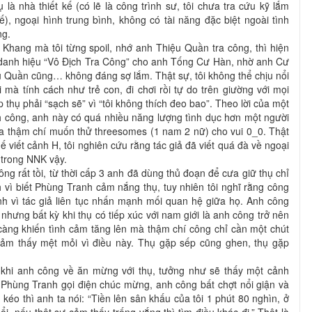
ụ là nhà thiết kế (có lẽ là công trình sư, tôi chưa tra cứu kỹ lắm
ế), ngoại hình trung bình, không có tài năng đặc biệt ngoài tình
ng.
hang mà tôi từng spoil, nhớ anh Thiệu Quần tra công, thì hiện
 danh hiệu “Vô Địch Tra Công” cho anh Tống Cư Hàn, nhờ anh Cư
u Quần cũng… không đáng sợ lắm. Thật sự, tôi không thể chịu nổi
 mà tính cách như trẻ con, đi chơi rồi tự do trên giường với mọi
 thụ phải “sạch sẽ” vì “tôi không thích đeo bao”. Theo lời của một
h công, anh này có quá nhiều năng lượng tình dục hơn một người
ta thậm chí muốn thử threesomes (1 nam 2 nữ) cho vui 0_0. Thật
 viết cảnh H, tôi nghiên cứu rằng tác giả đã viết quá đà về ngoại
 trong NNK vậy.
ông rất tồi, từ thời cấp 3 anh đã dùng thủ đoạn để cưa giữ thụ chỉ
vì biết Phùng Tranh cảm nắng thụ, tuy nhiên tôi nghĩ rằng công
nh vì tác giả liên tục nhấn mạnh mối quan hệ giữa họ. Anh công
 nhưng bất kỳ khi thụ có tiếp xúc với nam giới là anh công trở nên
càng khiến tình cảm tăng lên mà thậm chí công chỉ cần một chút
 cảm thấy mệt mỏi vì điều này. Thụ gặp sếp cũng ghen, thụ gặp
 khi anh công về ăn mừng với thụ, tưởng như sẽ thấy một cảnh
 Phùng Tranh gọi điện chúc mừng, anh công bất chợt nổi giận và
 kéo thì anh ta nói: “Tiền lên sân khấu của tôi 1 phút 80 nghìn, ở