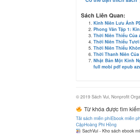
Sách Liên Quan:
Kinh Niên Lưu Ảnh 
Phong Vân Tập 1: Ki
Thời Niên Thiếu Của
Thời Niên Thiếu Tươi
Thời Niên Thiếu Khô
Thời Thanh Niên Của 
Nhật Bản Một Kinh Ng
full mobi pdf epub az
© 2019 Sách Vui, Nonprofit Orga
Từ khóa được tìm kiếm
Tải sách miễn phí
Ebook miễn ph
Cập
Hoàng Phi Hồng
SachVui - Kho sách ebook mi