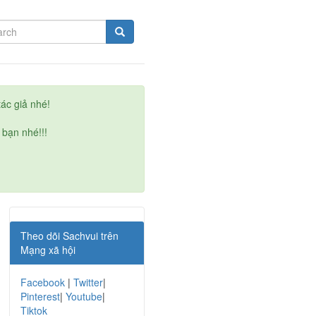
ác giả nhé!
 bạn nhé!!!
Theo dõi Sachvui trên
Mạng xã hội
Facebook
|
Twitter
|
Pinterest
|
Youtube
|
Tiktok