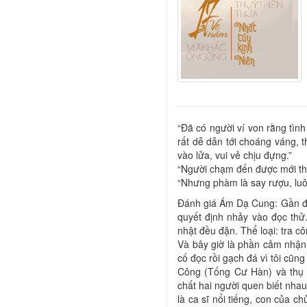
“Đã có người ví von rằng tìn
rất dễ dẫn tới choáng váng, t
vào lửa, vui vẻ chịu đựng.”
“Người chạm đến được mới thô
“Nhưng phàm là say rượu, luôn
Đánh giá Ám Dạ Cung: Gần đâ
quyết định nhảy vào đọc thử
nhật đều đặn. Thể loại: tra côn
Và bây giờ là phần cảm nhận 
cố đọc rồi gạch đá vì tôi cũn
Công (Tống Cư Hàn) và thụ 
chất hai người quen biết nhau 
là ca sĩ nổi tiếng, con của ch