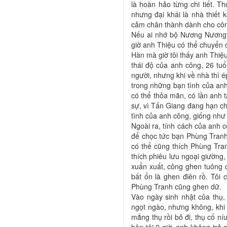
là hoàn hảo từng chi tiết. Th
nhưng đại khái là nhà thiết k
cảm chân thành dành cho cô
Nếu ai nhớ bộ Nương Nương K
giờ anh Thiệu có thể chuyển
Hàn mà giờ tôi thấy anh Thiệ
thái độ của anh công, 26 tuổi
người, nhưng khi về nhà thì ép
trong những bạn tình của an
có thể thỏa mãn, có lần anh 
sự, vì Tấn Giang đang hạn chế
tình của anh công, giống như
Ngoài ra, tính cách của anh c
để chọc tức bạn Phùng Tranh 
có thể cũng thích Phùng Tra
thích phiêu lưu ngoại giường,
xuẩn xuất, công ghen tuông 
bất ổn là ghen điên rồ. Tôi
Phùng Tranh cũng ghen dữ.
Vào ngày sinh nhật của thụ,
ngọt ngào, nhưng không, khi
mắng thụ rồi bỏ đi, thụ cố níu