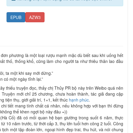
EPUB
AZW3
h đơn phương là một loại rượu mạnh mặc dù biết sau khi uống hết
hất thố, thống khổ, cũng làm cho người ta như thiêu thân lao đầu
i, ta một khi say mới dừng.”
 có một ngày tỉnh lại.”
y thiếu truyện đọc, thấy chị Thủy PR bộ này trên Weibo quá nên
. Truyện mới chỉ 25 chương, chưa hoàn thành, tác giả đang cập
g tiện thụ, giới giải trí, 1×1, kết thúc
hạnh phúc
.
chi tiết mang tính chất cá nhân, nếu không hợp với bạn thì đừng
g không thể khen ngợi bộ này đâu =))
(Hà Cố) đã có mối quan hệ bạn giường trong suốt 6 năm, thực
từ 10 năm trước, từ thời cấp 3, thụ lớn tuổi hơn công 2 tuổi. Công
ủ tịch một tập đoàn lớn, ngoại hình đẹp trai, thu hút, và nói chung