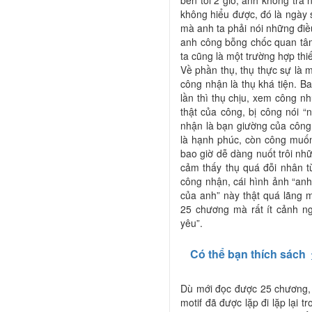
bên tôi 2 giờ, anh không trả n
không hiểu được, đó là ngày 
mà anh ta phải nói những điều 
anh công bỗng chốc quan tâm 
ta cũng là một trường hợp th
Về phần thụ, thụ thực sự là 
công nhận là thụ khá tiện. B
lần thì thụ chịu, xem công n
thật của công, bị công nói “
nhận là bạn giường của công 
là hạnh phúc, còn công muố
bao giờ dễ dàng nuốt trôi nhữ
cảm thấy thụ quá đỗi nhân t
công nhận, cái hình ảnh “anh
của anh” này thật quá lãng 
25 chương mà rất ít cảnh ng
yêu”.
Có thể bạn thích sách
Dù mới đọc được 25 chương, 
motif đã được lặp đi lặp lại t