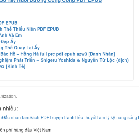
PDF EPUB
nh Thế Thiếu Niên PDF EPUB
 Anh Và Em
 Đẹp Ấy
ng Thể Quay Lại Ấy
Bác Hồ – Hồng Hà full prc pdf epub azw3 [Danh Nhân]
hiệm Phát Triển – Shigeru Yoshida & Nguyễn Tử Lộc (dịch)
w3 [Kinh Tế]
nization.
 nhiều:
í
Đắc nhân tâm
Sách PDF
Truyện tranh
Tiểu thuyết
Tâm lý kỹ năng sống
ễn phí hàng đầu Việt Nam