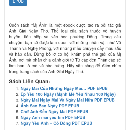
EPUB
Cuốn sách “Mị Ảnh” là một ebook được tạo ra bởi tác giả
Anh Giai Ngây Thơ. Thể loại của sách thuộc về huyền
huyễn, tiên hiệp và văn học phương Đông. Trong câu
chuyện, bạn sẽ được làm quen với những nhân vật như Võ
Thánh và Nghệ Phong, với những mẩu chuyện đầy màu sắc
và hấp dẫn. Đừng bỏ lỡ cơ hội khám phá thế giới của Mị
Ảnh, nơi mà phân chia cảnh giới từ Tử cấp đến Thần cấp sẽ
làm bạn tò mò và hào hứng. Hãy sẵn sàng để đắm chìm
trong trang sách của Anh Giai Ngây Thơ.
Sách Liên Quan:
Ngày Mai Của Những Ngày Mai… PDF EPUB
Ép Yêu 100 Ngày (Mạnh Mẽ Yêu Nhau 100 Ngày)
Ngày Mai Ngày Mai Và Ngày Mai Nữa PDF EPUB
Ánh Sao Ban Ngày PDF EPUB
Chờ Anh Đến Ngày Mai PDF EPUB
Ngày Anh mãi yêu Em PDF EPUB
Ngày Yêu Anh – Cổ Đồng PDF EPUB