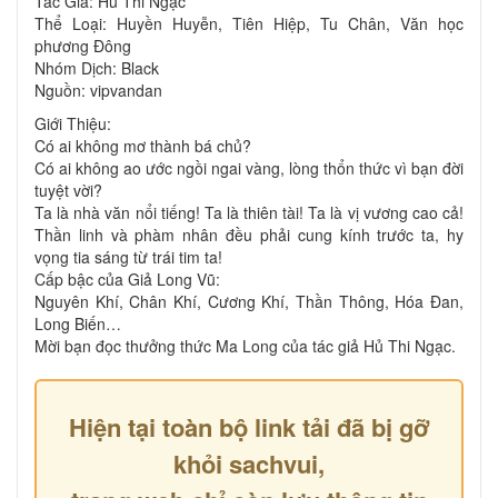
Tác Giả: Hủ Thi Ngạc
Thể Loại: Huyền Huyễn, Tiên Hiệp, Tu Chân, Văn học
phương Đông
Nhóm Dịch: Black
Nguồn: vipvandan
Giới Thiệu:
Có ai không mơ thành bá chủ?
Có ai không ao ước ngồi ngai vàng, lòng thổn thức vì bạn đời
tuyệt vời?
Ta là nhà văn nổi tiếng! Ta là thiên tài! Ta là vị vương cao cả!
Thần linh và phàm nhân đều phải cung kính trước ta, hy
vọng tia sáng từ trái tim ta!
Cấp bậc của Giả Long Vũ:
Nguyên Khí, Chân Khí, Cương Khí, Thần Thông, Hóa Đan,
Long Biến…
Mời bạn đọc thưởng thức Ma Long của tác giả Hủ Thi Ngạc.
Hiện tại toàn bộ link tải đã bị gỡ
khỏi sachvui,