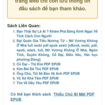
trang web chỉ còn lưu thông tin
đầu sách để bạn tham khảo.
Sách Liên Quan:
Bạn Thật Sự Là Ai ? Khám Phá Đáng Kinh Ngạc Về
Tính Cách Con Người
Đại Quản Gia Tiểu Nương Tử – Nữ Vương Không
Ở Nhà full mobi pdf epub azw3 [eBook, mobi, pdf,
epub, azw3, full, Nữ Vương Không Ở Nhà, Ngôn
Tình, Xuyên Không, Cổ Đại, Điền Văn, Văn học
phương Đông]
Cỏ Dại – Thị Kim PDF EPUB
Kim Bài Đả Thủ PDF EPUB
Ông Chủ, Tôi Sẽ Bảo Vệ Anh PDF EPUB
Vô Xứ Khả Tầm PDF EPUB
Tìm Về Dấu Yêu PDF EPUB
Có thể bạn thích sách
Thiếu Chủ Bí Mật PDF
EPUB