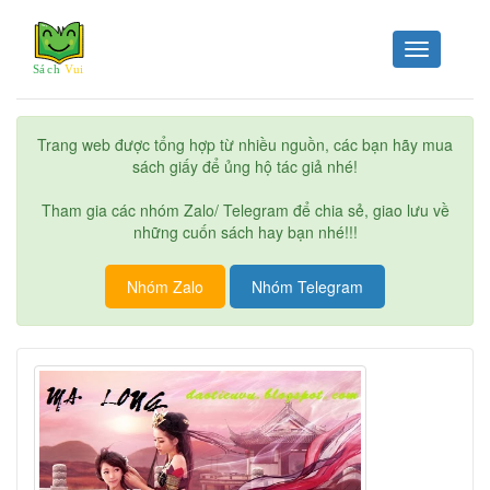
Toggle
navigation
Trang web được tổng hợp từ nhiều nguồn, các bạn hãy mua
sách giấy để ủng hộ tác giả nhé!
Tham gia các nhóm Zalo/ Telegram để chia sẻ, giao lưu về
những cuốn sách hay bạn nhé!!!
Nhóm Zalo
Nhóm Telegram