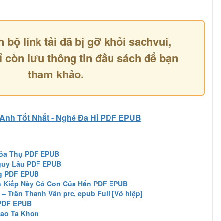
n bộ link tải đã bị gỡ khỏi sachvui,
ỉ còn lưu thông tin đầu sách để bạn
tham khảo.
Anh Tốt Nhất - Nghê Đa Hỉ PDF EPUB
Hỏa Thụ PDF EPUB
guy Lâu PDF EPUB
g PDF EPUB
n Kiếp Này Có Con Của Hắn PDF EPUB
– Trần Thanh Vân prc, epub Full [Võ hiệp]
 PDF EPUB
Nao Ta Khon