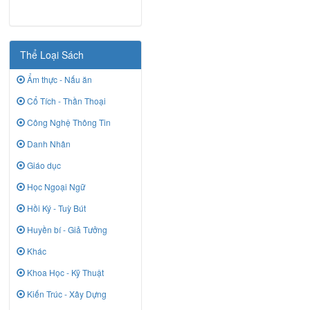
Thể Loại Sách
Ẩm thực - Nấu ăn
Cổ Tích - Thần Thoại
Công Nghệ Thông Tin
Danh Nhân
Giáo dục
Học Ngoại Ngữ
Hồi Ký - Tuỳ Bút
Huyền bí - Giả Tưởng
Khác
Khoa Học - Kỹ Thuật
Kiến Trúc - Xây Dựng