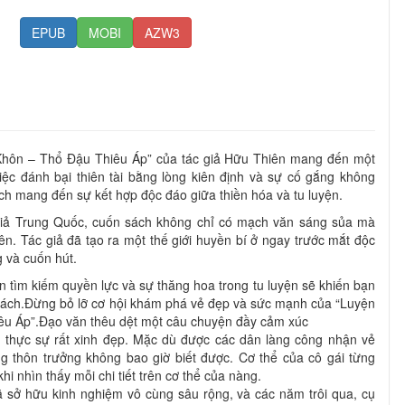
EPUB
MOBI
AZW3
hôn – Thổ Đậu Thiêu Áp” của tác giả Hữu Thiên mang đến một
iệc đánh bại thiên tài bằng lòng kiên định và sự cố gắng không
h mang đến sự kết hợp độc đáo giữa thiền hóa và tu luyện.
giả Trung Quốc, cuốn sách không chỉ có mạch văn sáng sủa mà
hiên. Tác giả đã tạo ra một thế giới huyền bí ở ngay trước mắt độc
g và cuốn hút.
n tìm kiếm quyền lực và sự thăng hoa trong tu luyện sẽ khiến bạn
 sách.Đừng bỏ lỡ cơ hội khám phá vẻ đẹp và sức mạnh của “Luyện
u Áp”.Đạo văn thêu dệt một câu chuyện đầy cảm xúc
n thực sự rất xinh đẹp. Mặc dù được các dân làng công nhận vẻ
g thôn trưởng không bao giờ biết được. Cơ thể của cô gái từng
i nhìn thấy mỗi chi tiết trên cơ thể của nàng.
đã sở hữu kinh nghiệm vô cùng sâu rộng, và các năm trôi qua, cụ