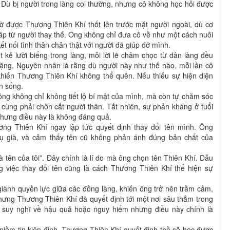
. Dù bị người trong làng coi thường, nhưng cô không học hỏi được
 được Thương Thiên Khí thốt lên trước mặt người ngoài, dù cơ
 áp từ người thay thế. Ông không chỉ đưa cô về như một cách nuôi
 nối tình thân chân thật với người đã giúp đỡ mình.
kẻ lười biếng trong làng, mỗi lời lẽ châm chọc từ dân làng đều
lặng. Nguyên nhân là rằng dù người này như thế nào, mỗi lần cô
 khiến Thương Thiên Khí không thể quên. Nếu thiếu sự hiện diện
n sống.
ng không chỉ không tiết lộ bí mật của mình, mà còn tự chăm sóc
 cùng phải chôn cất người thân. Tất nhiên, sự phản kháng ở tuổi
 nhưng điều này là không đáng quả.
ơng Thiên Khí ngay lập tức quyết định thay đổi tên mình. Ông
ụ già, và cảm thấy tên cũ không phản ánh đúng bản chất của
à tên của tôi”. Đây chính là lí do mà ông chọn tên Thiên Khí. Dẫu
g việc thay đổi tên cũng là cách Thương Thiên Khí thể hiện sự
 giành quyền lực giữa các đồng làng, khiến ông trở nên trầm cảm,
 nhưng Thương Thiên Khí đã quyết định tới một nơi sâu thẳm trong
 suy nghĩ về hậu quả hoặc nguy hiểm nhưng điều này chính là
 niềm tin kiên định, Thương Thiên Khí quyết định thề sẽ học được