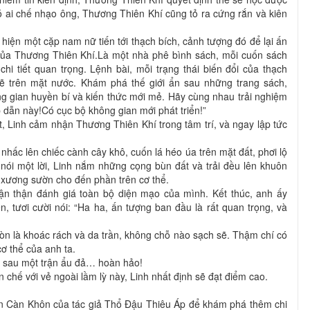
có ai chế nhạo ông, Thương Thiên Khí cũng tỏ ra cứng rắn và kiên
t hiện một cặp nam nữ tiến tới thạch bích, cảnh tượng đó để lại ấn
 của Thương Thiên Khí.Là một nhà phê bình sách, mỗi cuốn sách
hi tiết quan trọng. Lệnh bài, mỗi trạng thái biến đổi của thạch
 trên mặt nước. Khám phá thế giới ẩn sau những trang sách,
g gian huyền bí và kiến thức mới mẻ. Hãy cùng nhau trải nghiệm
 dẫn này!Có cục bộ không gian mới phát triển!”
 Linh cảm nhận Thương Thiên Khí trong tâm trí, và ngay lập tức
nhấc lên chiếc cành cây khô, cuốn lá héo úa trên mặt đất, phơi lộ
nói một lời, Linh nắm những cọng bùn đất và trải đều lên khuôn
n xương sườn cho đến phần trên cơ thể.
cận thận đánh giá toàn bộ diện mạo của mình. Kết thúc, anh ấy
 tươi cười nói: “Ha ha, ấn tượng ban đầu là rất quan trọng, và
còn là khoác rách và da trần, không chỗ nào sạch sẽ. Thậm chí có
cơ thể của anh ta.
n sau một trận ẩu đả… hoàn hảo!
chế với vẻ ngoài lầm lỳ này, Linh nhất định sẽ đạt điểm cao.
n Càn Khôn của tác giả Thổ Đậu Thiêu Áp để khám phá thêm chi