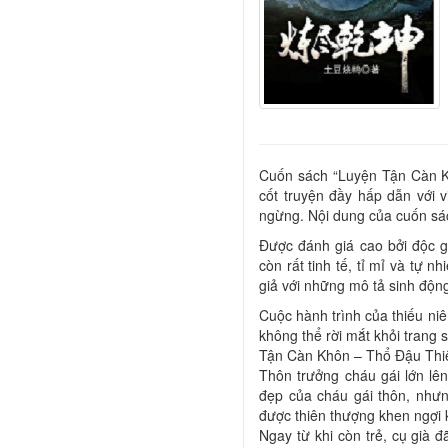
Cuốn sách “Luyện Tận Càn K
cốt truyện đầy hấp dẫn với v
ngừng. Nội dung của cuốn sác
Được đánh giá cao bởi độc 
còn rất tinh tế, tỉ mỉ và tự n
giả với những mô tả sinh độn
Cuộc hành trình của thiếu niê
không thể rời mắt khỏi trang
Tận Càn Khôn – Thổ Đậu Thiê
Thôn trưởng cháu gái lớn lê
đẹp của cháu gái thôn, nhưn
được thiên thượng khen ngợi kh
Ngay từ khi còn trẻ, cụ già 