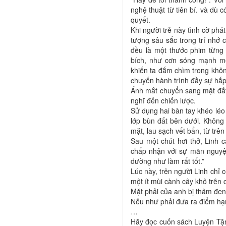
nghệ thuật từ tiên bí. và dù 
quyết.
Khi người trẻ này tình cờ phá
tượng sâu sắc trong trí nhớ
đều là một thước phim từng c
bích, như cơn sóng mạnh mẽ
khiến ta đắm chìm trong khôn
chuyến hành trình đầy sự hấp
Ánh mắt chuyển sang mặt đất,
nghĩ đến chiến lược.
Sử dụng hai bàn tay khéo léo 
lớp bùn đất bên dưới. Không 
mặt, lau sạch vết bẩn, từ trê
Sau một chút hơi thở, Linh 
chấp nhận với sự mãn nguyện,
dường như làm rất tốt.”
Lúc này, trên người Linh chỉ 
một ít mùi cành cây khô trên 
Mặt phải của anh bị thâm đe
Nếu như phải đưa ra điểm hạn 
…
Hãy đọc cuốn sách Luyện Tậ