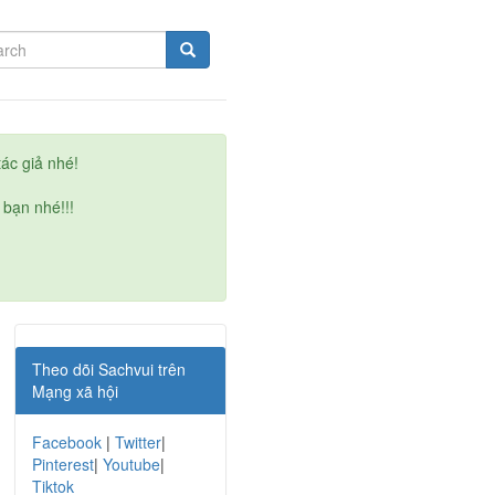
ác giả nhé!
 bạn nhé!!!
Theo dõi Sachvui trên
Mạng xã hội
Facebook
|
Twitter
|
Pinterest
|
Youtube
|
Tiktok