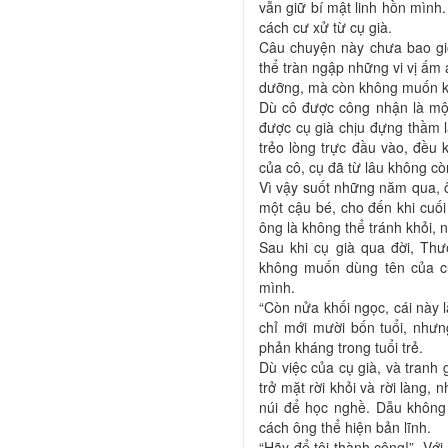
vẫn giữ bí mật linh hồn mình
cách cư xử từ cụ già.
Câu chuyện này chưa bao giờ
thể tràn ngập những vi vị ấm
dưỡng, mà còn không muốn kết
Dù cô được công nhận là một 
được cụ già chịu đựng thầm 
trẻo lòng trực đầu vào, đều
của cô, cụ đã từ lâu không cò
Vì vậy suốt những năm qua, ô
một cậu bé, cho đến khi cuối
ông là không thể tránh khỏi,
Sau khi cụ già qua đời, Thư
không muốn dùng tên của c
mình.
“Còn nửa khối ngọc, cái này l
chỉ mới mười bốn tuổi, nhưn
phản kháng trong tuổi trẻ.
Dù việc của cụ già, và tranh
trở mặt rời khỏi và rời làng,
núi để học nghề. Dẫu không
cách ông thể hiện bản lĩnh.
“Hãy để tôi thành công!”. Với