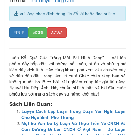
Thể Loại:
Tiểu Thuyết Trung Quốc
Vui lòng chọn định dạng file để tải hoặc đọc online.
EPUB
MOBI
AZW3
Luận Kết Quả Của Trông Mặt Bắt Hình Dong” – một tác
phẩm đầy hấp dẫn với những bất mãn, bí ẩn và những sự
kiện đầy kịch tính. Hãy cùng khám phá xem câu chuyện này
sẽ dẫn đến đâu trong tâm trí bạn! Chắc chắn rằng bạn sẽ
không muốn bỏ lỡ cơ hội trải nghiệm cùng tác giả tài năng
Nguyệt Hạ Điệp Ảnh. Hãy chuẩn bị tinh thần và bắt đầu cuộc
phiêu lưu với trang sách đầy sự hứng khởi này!
Sách Liên Quan:
Luyện Cách Lập Luận Trong Đoạn Văn Nghị Luận
Cho Học Sinh Phổ Thông
Một Số Vấn Đề Lý Luận Và Thực Tiễn Về CNXH Và
Con Đường Đi Lên CNXH Ở Việt Nam – Dư Luận