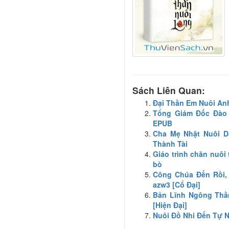
Sách Liên Quan:
Đại Thần Em Nuôi An
Tổng Giám Đốc Đào 
EPUB
Cha Mẹ Nhật Nuôi D
Thành Tài
Giáo trình chăn nuôi 
bò
Công Chúa Đến Rồi, 
azw3 [Cổ Đại]
Bản Lĩnh Ngông Thầ
[Hiện Đại]
Nuôi Đồ Nhi Đến Tự 