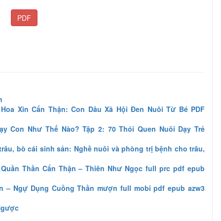
PDF
h
Hoa Xin Cẩn Thận: Con Dâu Xã Hội Đen Nuôi Từ Bé PDF
ạy Con Như Thế Nào? Tập 2: 70 Thói Quen Nuôi Dạy Trẻ
trâu, bò cái sinh sản: Nghề nuôi và phòng trị bệnh cho trâu,
Quần Thần Cẩn Thận – Thiên Như Ngọc full prc pdf epub
n – Ngự Dụng Cuồng Thần mượn full mobi pdf epub azw3
Ngược