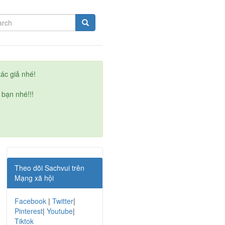
ác giả nhé!
 bạn nhé!!!
Theo dõi Sachvui trên
Mạng xã hội
Facebook
|
Twitter
|
Pinterest
|
Youtube
|
Tiktok