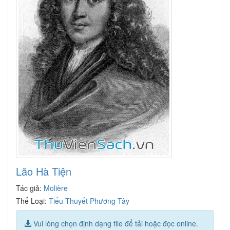
Lão Hà Tiện
Tác giả:
Molière
Thể Loại:
Tiểu Thuyết Phương Tây
Vui lòng chọn định dạng file để tải hoặc đọc online.