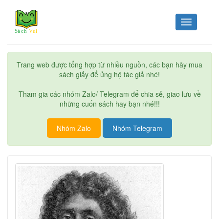
Toggle
navigation
Trang web được tổng hợp từ nhiều nguồn, các bạn hãy mua
sách giấy để ủng hộ tác giả nhé!
Tham gia các nhóm Zalo/ Telegram để chia sẻ, giao lưu về
những cuốn sách hay bạn nhé!!!
Nhóm Zalo
Nhóm Telegram