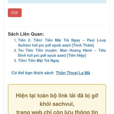
PDF
Sách Liên Quan:
Tiền 2: Tiền! Tiền Mặt Trả Ngay – Paul Loup
Sulitzer full prc pdf epub azw3 [Trinh Thám]
Tru Tiên Tiền truyện: Man Hoang Hành – Tiêu
Đỉnh full prc pdf epub azw3 [Tiên Hiệp]
Tiền! Tiền Mặt Trả Ngay
Có thể bạn thích sách
Thần Thoại La Mã
Hiện tại toàn bộ link tải đã bị gỡ
khỏi sachvui,
trang web chỉ còn lưu thông tin