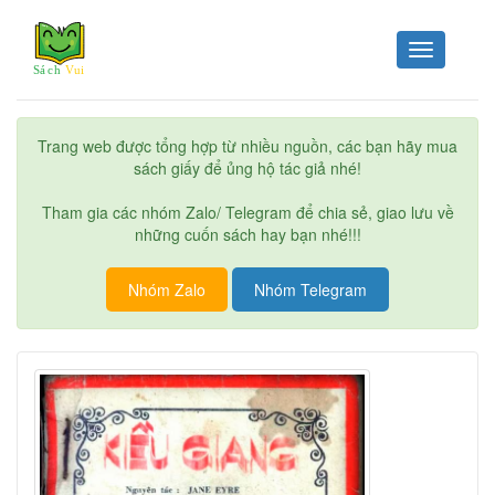
Toggle
navigation
Trang web được tổng hợp từ nhiều nguồn, các bạn hãy mua
sách giấy để ủng hộ tác giả nhé!
Tham gia các nhóm Zalo/ Telegram để chia sẻ, giao lưu về
những cuốn sách hay bạn nhé!!!
Nhóm Zalo
Nhóm Telegram