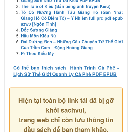
Giang Sơn Như Thử Đa Kiêu PDF EPUB
The Tale of Kiều (Bản tiếng anh truyện Kiều)
Tô Cô Nương Hành Tẩu Giang Hồ (Gần Nhất
Giang Hồ Có Điểm Tô) – Y Nhiễm full prc pdf epub
azw3 [Ngôn Tình]
Dốc Sương Giăng
Hầu Môn Kiêu Nữ
Đại Dương Đen – Những Câu Chuyện Từ Thế Giới
Của Trầm Cảm – Đặng Hoàng Giang
Pr Theo Kiểu Mỹ
Có thể bạn thích sách
Hành Trình Cà Phê -
Lịch Sử Thế Giới Quanh Ly Cà Phê PDF EPUB
Hiện tại toàn bộ link tải đã bị gỡ
khỏi sachvui,
trang web chỉ còn lưu thông tin
đầu sách để bạn tham khảo.