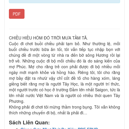
PDF
CHIỀU HIỀU HÔM ĐÓ TRỜI MƯA TẦM TÃ.
Cuộc đi chơi buồi chiều phải tạm bỏ. Như thường lệ, mỗi
buổi chiều trước bữa ăn tối, tôi vẫn tiếp tục nhập bọn với
chúng đề đi một vòng từ nhà ra đến bờ sông Hương rồi lại
trở về. Những cuộc đi bộ mỗi chiều đó là do sáng kiến của
mợ Phúc. Mợ cho rằng trẻ con phải được đi bộ nhiều mỗi
ngày mới mạnh khỏe và hồng hào. Riêng tôi, tôi cho rằng
mợ bầy đặt ra nhưừ vậy chỉ cốt đề tỏ cho hàng xóm, láng
giềng biết rằng mợ là người Tây Học, là một người trí thức,
một người trước có học ở trường Đầm lớn nhất Saigon, tức là
lớn nhất nước Việt Nam và là người có nhiều thói quen Tây
Phương.
Không phải đi chơi tôi mừng thầm trong bụng. Tôi vẫn không
thích những chuyến đi bộ, nhất là phải đi…
Sách Liên Quan: