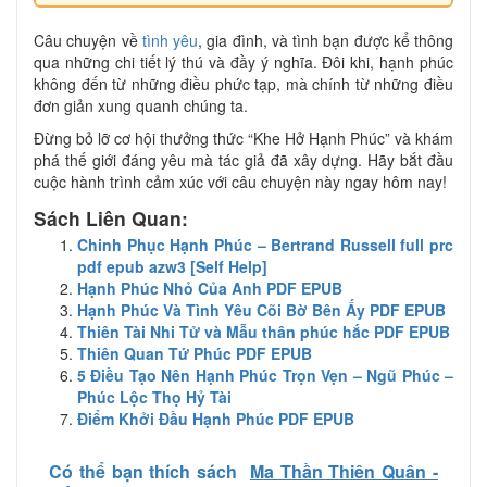
Câu chuyện về
tình yêu
, gia đình, và tình bạn được kể thông
qua những chi tiết lý thú và đầy ý nghĩa. Đôi khi, hạnh phúc
không đến từ những điều phức tạp, mà chính từ những điều
đơn giản xung quanh chúng ta.
Đừng bỏ lỡ cơ hội thưởng thức “Khe Hở Hạnh Phúc” và khám
phá thế giới đáng yêu mà tác giả đã xây dựng. Hãy bắt đầu
cuộc hành trình cảm xúc với câu chuyện này ngay hôm nay!
Sách Liên Quan:
Chinh Phục Hạnh Phúc – Bertrand Russell full prc
pdf epub azw3 [Self Help]
Hạnh Phúc Nhỏ Của Anh PDF EPUB
Hạnh Phúc Và Tình Yêu Cõi Bờ Bên Ấy PDF EPUB
Thiên Tài Nhi Tử và Mẫu thân phúc hắc PDF EPUB
Thiên Quan Tứ Phúc PDF EPUB
5 Điều Tạo Nên Hạnh Phúc Trọn Vẹn – Ngũ Phúc –
Phúc Lộc Thọ Hỷ Tài
Điểm Khởi Đầu Hạnh Phúc PDF EPUB
Có thể bạn thích sách
Ma Thần Thiên Quân -