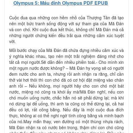
Olympus 5: Máu đỉnh Olympus PDF EPUB
Cuộc đua qua những con hẻm nhỏ của Thượng Tân đã tạo
nên một bức tranh sống động với sự tham gia của Mã Đán
và con chó. Khi cuộc đua kết thúc, không chỉ Mã Đán mà cả
những người chứng kiến đều trải qua những cảm xúc tuyệt
vời.
Mỗi bước chạy của Mã Đán đã chứa đựng nhiều cảm xúc và
ý nghĩa khác nhau, tạo nên một trải nghiệm đáng nhớ cho
tất cả mọi người.Sẽ dẫn đến nhiều phiền toái.- Cho mình xin
một ngụm nước được không? – Mã Đán hy vọng sẽ có người
đem nước cho anh ta, nhưng rồi anh nhận ra rằng, chỉ cần
thở vài hơi thôi thì con chó đã có cơ hội đặt miệng vào chân
anh rồi – Nếu không, mọi người hãy cho con chó một bát
nước, miệng nó cũng ra khói ấy mà!Mã Đán nghĩ, nếu con
chó muốn uống nước, chắc hẳn nó sẽ phải dừng lại; mà khi
nó dừng lại để uống, thì anh ta cũng có thể dừng lại, cả hai
đều có lợi, rất công bằng. Nếu đây là một cuộc đua đích
thực, không ai có thể nghi ngờ tính công bằng và minh bạch
của nó.May mắn thay, ven đường có một thùng nhựa rách,
Mã Đán nhận ra có nước bên trong, thậm chí con chó cũng