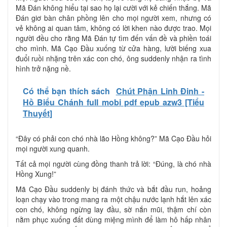
Mã Đán không hiểu tại sao họ lại cười với kẻ chiến thắng. Mã
Đán giơ bàn chân phồng lên cho mọi người xem, nhưng có
vẻ không ai quan tâm, không có lời khen nào được trao. Mọi
người đều cho rằng Mã Đán tự tìm đến vấn đề và phiền toái
cho mình. Mã Cạo Đầu xuống từ cửa hàng, lười biếng xua
đuổi ruồi nhặng trên xác con chó, ông suddenly nhận ra tình
hình trở nặng nề.
Có thể bạn thích sách
Chút Phận Linh Đinh -
Hồ Biểu Chánh full mobi pdf epub azw3 [Tiểu
Thuyết]
“Đây có phải con chó nhà lão Hồng không?” Mã Cạo Đầu hỏi
mọi người xung quanh.
Tất cả mọi người cùng đồng thanh trả lời: “Đúng, là chó nhà
Hồng Xung!”
Mã Cạo Đầu suddenly bị đánh thức và bắt đầu run, hoảng
loạn chạy vào trong mang ra một chậu nước lạnh hắt lên xác
con chó, không ngừng lay đầu, sờ nắn mũi, thậm chí còn
nằm phục xuống đất dùng miệng mình để làm hô hấp nhân