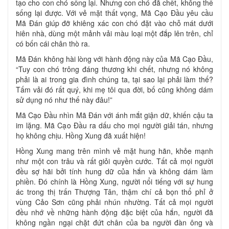
tạo cho con chó sống lại. Nhưng con chó đã chết, không thể
sống lại được. Với vẻ mặt thất vọng, Mã Cạo Đầu yêu cầu
Mã Đán giúp đỡ khiêng xác con chó đặt vào chỗ mát dưới
hiên nhà, dùng một mảnh vải màu loại một đắp lên trên, chỉ
có bốn cái chân thò ra.
Mã Đán không hài lòng với hành động này của Mã Cạo Đầu,
“Tuy con chó trông đáng thương khi chết, nhưng nó không
phải là ai trong gia đình chúng ta, tại sao lại phải làm thế?
Tấm vải đó rất quý, khi mẹ tôi qua đời, bố cũng không dám
sử dụng nó như thế này đâu!”
Mã Cạo Đầu nhìn Mã Đán với ánh mắt giận dữ, khiến cậu ta
im lặng. Mã Cạo Đầu ra dấu cho mọi người giải tán, nhưng
họ không chịu. Hồng Xung đã xuất hiện!
Hồng Xung mang trên mình vẻ mặt hung hãn, khỏe mạnh
như một con trâu và rất giỏi quyền cước. Tất cả mọi người
đều sợ hãi bởi tính hung dữ của hắn và không dám làm
phiền. Đó chính là Hồng Xung, người nổi tiếng với sự hung
ác trong thị trấn Thượng Tân, thậm chí cả bọn thổ phỉ ở
vùng Cảo Sơn cũng phải nhún nhường. Tất cả mọi người
đều nhớ về những hành động đặc biệt của hắn, người đã
không ngần ngại chặt đứt chân của ba người đàn ông và