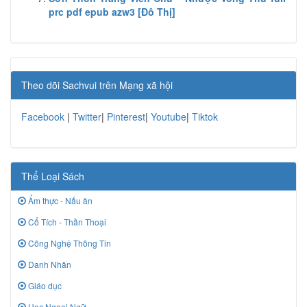
prc pdf epub azw3 [Đô Thị]
Theo dõi Sachvui trên Mạng xã hội
Facebook
|
Twitter
|
Pinterest
|
Youtube
|
Tiktok
Thể Loại Sách
Ẩm thực - Nấu ăn
Cổ Tích - Thần Thoại
Công Nghệ Thông Tin
Danh Nhân
Giáo dục
Học Ngoại Ngữ