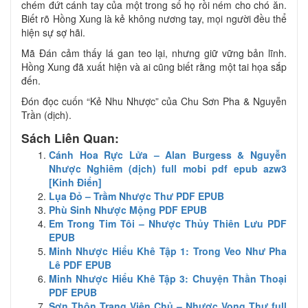
chém đứt cánh tay của một trong số họ rồi ném cho chó ăn.
Biết rõ Hồng Xung là kẻ không nương tay, mọi người đều thể
hiện sự sợ hãi.
Mã Đán cảm thấy lá gan teo lại, nhưng giữ vững bản lĩnh.
Hồng Xung đã xuất hiện và ai cũng biết rằng một tai họa sắp
đến.
Đón đọc cuốn “Kẻ Nhu Nhược” của Chu Sơn Pha & Nguyễn
Trần (dịch).
Sách Liên Quan:
Cánh Hoa Rực Lửa – Alan Burgess & Nguyễn
Nhược Nghiêm (dịch) full mobi pdf epub azw3
[Kinh Điển]
Lụa Đỏ – Trầm Nhược Thư PDF EPUB
Phù Sinh Nhược Mộng PDF EPUB
Em Trong Tim Tôi – Nhược Thủy Thiên Lưu PDF
EPUB
Minh Nhược Hiểu Khê Tập 1: Trong Veo Như Pha
Lê PDF EPUB
Minh Nhược Hiểu Khê Tập 3: Chuyện Thần Thoại
PDF EPUB
Sơn Thôn Trang Viên Chủ – Nhược Vong Thư full