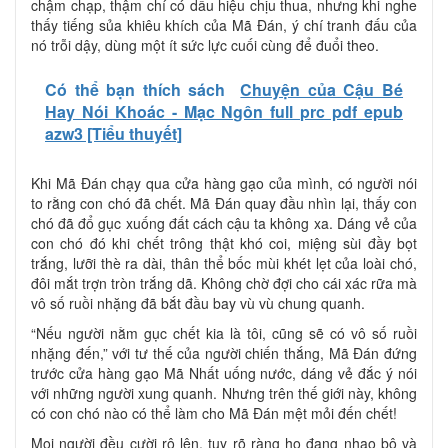
chậm chạp, thậm chí có dấu hiệu chịu thua, nhưng khi nghe
thấy tiếng sủa khiêu khích của Mã Đán, ý chí tranh đấu của
nó trỗi dậy, dùng một ít sức lực cuối cùng để đuổi theo.
Có thể bạn thích sách
Chuyện của Cậu Bé
Hay Nói Khoác - Mạc Ngôn full prc pdf epub
azw3 [Tiểu thuyết]
Khi Mã Đán chạy qua cửa hàng gạo của mình, có người nói
to rằng con chó đã chết. Mã Đán quay đầu nhìn lại, thấy con
chó đã đổ gục xuống đất cách cậu ta không xa. Dáng vẻ của
con chó đó khi chết trông thật khó coi, miệng sùi đầy bọt
trắng, lưỡi thè ra dài, thân thể bốc mùi khét lẹt của loài chó,
đôi mắt trợn tròn trắng dã. Không chờ đợi cho cái xác rữa mà
vô số ruồi nhặng đã bắt đầu bay vù vù chung quanh.
“Nếu người nằm gục chết kia là tôi, cũng sẽ có vô số ruồi
nhặng đến,” với tư thế của người chiến thắng, Mã Đán đứng
trước cửa hàng gạo Mã Nhất uống nước, dáng vẻ đắc ý nói
với những người xung quanh. Nhưng trên thế giới này, không
có con chó nào có thể làm cho Mã Đán mệt mỏi đến chết!
Mọi người đều cười rộ lên, tuy rõ ràng họ đang nhạo bộ và