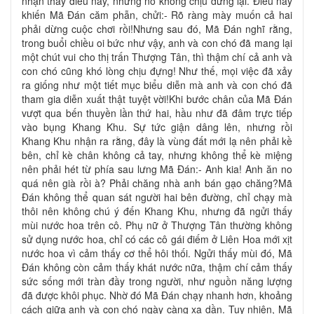
nhận thấy điều này, nhưng nó không chịu dừng lại. Điều này
khiến Mã Đán căm phẫn, chửi:- Rõ ràng mày muốn cả hai
phải dừng cuộc chơi rồi!Nhưng sau đó, Mã Đán nghĩ rằng,
trong buổi chiều oi bức như vậy, anh và con chó đã mang lại
một chút vui cho thị trấn Thượng Tân, thì thậm chí cả anh và
con chó cũng khó lòng chịu đựng! Như thế, mọi việc đã xảy
ra giống như một tiết mục biểu diễn mà anh và con chó đã
tham gia diễn xuất thật tuyệt vời!Khi bước chân của Mã Đán
vượt qua bến thuyền lần thứ hai, hầu như đã đâm trực tiếp
vào bụng Khang Khu. Sự tức giận dâng lên, nhưng rồi
Khang Khu nhận ra rằng, đây là vùng đất mới lạ nên phải kề
bên, chỉ kè chân không cả tay, nhưng không thể kè miệng
nên phải hét từ phía sau lưng Mã Đán:- Anh kia! Anh ăn no
quá nên già rồi à? Phải chăng nhà anh bán gạo chăng?Mã
Đán không thể quan sát người hai bên đường, chỉ chạy mà
thôi nên không chú ý đến Khang Khu, nhưng đã ngửi thấy
mùi nước hoa trên cô. Phụ nữ ở Thượng Tân thường không
sử dụng nước hoa, chỉ có các cô gái điếm ở Liên Hoa mới xịt
nước hoa vì cảm thấy cơ thể hôi thối. Ngửi thấy mùi đó, Mã
Đán không còn cảm thấy khát nước nữa, thậm chí cảm thấy
sức sống mới tràn đầy trong người, như nguồn năng lượng
đã được khôi phục. Nhờ đó Mã Đán chạy nhanh hơn, khoảng
cách giữa anh và con chó ngày càng xa dần. Tuy nhiên, Mã