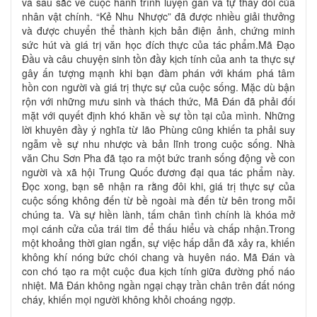
và sâu sắc về cuộc hành trình luyện gan và tự thay đổi của
nhân vật chính. “Kẻ Nhu Nhược” đã được nhiều giải thưởng
và được chuyển thể thành kịch bản điện ảnh, chứng minh
sức hút và giá trị văn học đích thực của tác phẩm.Mã Đạo
Đầu và câu chuyện sinh tồn đầy kịch tính của anh ta thực sự
gây ấn tượng mạnh khi bạn đàm phán với khám phá tâm
hồn con người và giá trị thực sự của cuộc sống. Mặc dù bận
rộn với những mưu sinh và thách thức, Mã Đán đã phải đối
mặt với quyết định khó khăn về sự tồn tại của mình. Những
lời khuyên đầy ý nghĩa từ lão Phùng cũng khiến ta phải suy
ngẫm về sự nhu nhược và bản lĩnh trong cuộc sống. Nhà
văn Chu Sơn Pha đã tạo ra một bức tranh sống động về con
người và xã hội Trung Quốc đương đại qua tác phẩm này.
Đọc xong, bạn sẽ nhận ra rằng đôi khi, giá trị thực sự của
cuộc sống không đến từ bề ngoài mà đến từ bên trong mỗi
chúng ta. Và sự hiền lành, tấm chân tình chính là khóa mở
mọi cánh cửa của trái tim để thấu hiểu và chấp nhận.Trong
một khoảng thời gian ngắn, sự việc hấp dẫn đã xảy ra, khiến
không khí nóng bức chói chang và huyên náo. Mã Đán và
con chó tạo ra một cuộc đua kịch tính giữa đường phố náo
nhiệt. Mã Đán không ngần ngại chạy trần chân trên đất nóng
cháy, khiến mọi người không khỏi choáng ngợp.