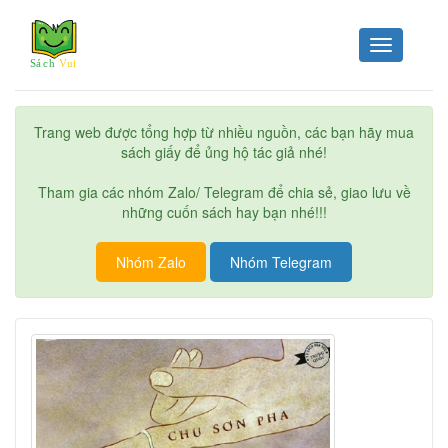
Toggle
navigation
Trang web được tổng hợp từ nhiều nguồn, các bạn hãy mua
sách giấy để ủng hộ tác giả nhé!
Tham gia các nhóm Zalo/ Telegram để chia sẻ, giao lưu về
những cuốn sách hay bạn nhé!!!
Nhóm Zalo
Nhóm Telegram