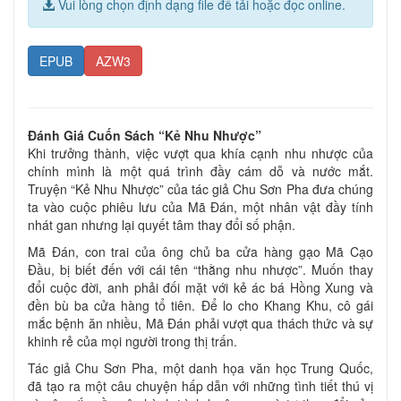
Vui lòng chọn định dạng file để tải hoặc đọc online.
EPUB
AZW3
Đánh Giá Cuốn Sách “Kẻ Nhu Nhược”
Khi trưởng thành, việc vượt qua khía cạnh nhu nhược của
chính mình là một quá trình đầy cám dỗ và nước mắt.
Truyện “Kẻ Nhu Nhược” của tác giả Chu Sơn Pha đưa chúng
ta vào cuộc phiêu lưu của Mã Đán, một nhân vật đầy tính
nhát gan nhưng lại quyết tâm thay đổi số phận.
Mã Đán, con trai của ông chủ ba cửa hàng gạo Mã Cạo
Đầu, bị biết đến với cái tên “thằng nhu nhược”. Muốn thay
đổi cuộc đời, anh phải đối mặt với kẻ ác bá Hồng Xung và
đền bù ba cửa hàng tổ tiên. Để lo cho Khang Khu, cô gái
mắc bệnh ăn nhiều, Mã Đán phải vượt qua thách thức và sự
khinh rẻ của mọi người trong thị trấn.
Tác giả Chu Sơn Pha, một danh họa văn học Trung Quốc,
đã tạo ra một câu chuyện hấp dẫn với những tình tiết thú vị