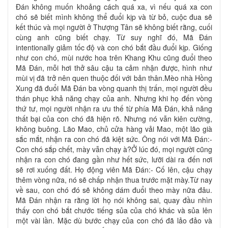
Đán không muốn khoảng cách quá xa, vì nếu quá xa con
chó sẽ biết mình không thể đuổi kịp và từ bỏ, cuộc đua sẽ
kết thúc và mọi người ở Thượng Tân sẽ không biết rằng, cuối
cùng anh cũng biết chạy. Từ suy nghĩ đó, Mã Đán
intentionally giảm tốc độ và con chó bắt đầu đuổi kịp. Giống
như con chó, mùi nước hoa trên Khang Khu cũng đuổi theo
Mã Đán, mỗi hơi thở sâu cậu ta cảm nhận được, hình như
mùi vị đã trở nên quen thuộc đối với bản thân.Mèo nhà Hồng
Xung đã đuổi Mã Đán ba vòng quanh thị trấn, mọi người đều
thán phục khả năng chạy của anh. Nhưng khi họ đến vòng
thứ tư, mọi người nhận ra ưu thế từ phía Mã Đán, khả năng
thất bại của con chó đã hiện rõ. Nhưng nó vẫn kiên cường,
không buông. Lão Mao, chủ cửa hàng vải Mao, một lão già
sắc mắt, nhận ra con chó đã kiệt sức. Ông nói với Mã Đán:-
Con chó sắp chết, mày vẫn chạy à?Ở lúc đó, mọi người cũng
nhận ra con chó đang gần như hết sức, lưỡi dài ra đến nơi
sẽ rơi xuống đất. Họ động viên Mã Đán:- Cố lên, cậu chạy
thêm vòng nữa, nó sẽ chấp nhận thua trước mặt mày.Từ nay
về sau, con chó đó sẽ không dám đuổi theo mày nữa đâu.
Mã Đán nhận ra rằng lời họ nói không sai, quay đầu nhìn
thấy con chó bắt chước tiếng sủa của chó khác và sủa lên
một vài lần. Mặc dù bước chạy của con chó đã lảo đảo và