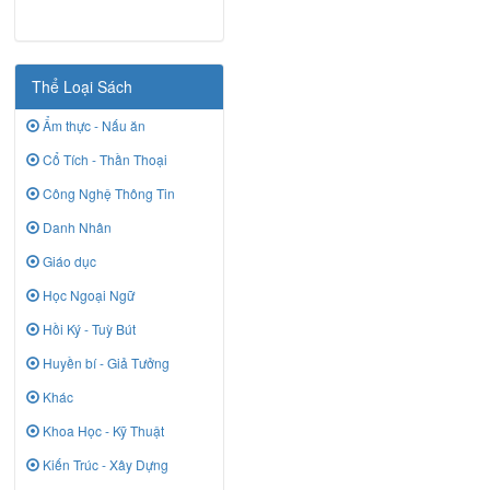
Thể Loại Sách
Ẩm thực - Nấu ăn
Cổ Tích - Thần Thoại
Công Nghệ Thông Tin
Danh Nhân
Giáo dục
Học Ngoại Ngữ
Hồi Ký - Tuỳ Bút
Huyền bí - Giả Tưởng
Khác
Khoa Học - Kỹ Thuật
Kiến Trúc - Xây Dựng