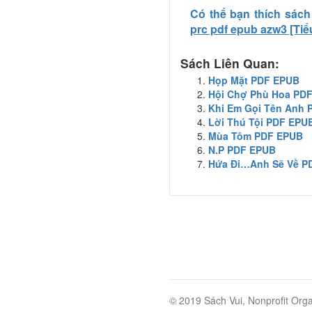
Có thể bạn thích sách
prc pdf epub azw3 [Tiể
Sách Liên Quan:
Họp Mặt PDF EPUB
Hội Chợ Phù Hoa PD
Khi Em Gọi Tên Anh
Lời Thú Tội PDF EPU
Mùa Tôm PDF EPUB
N.P PDF EPUB
Hứa Đi…Anh Sẽ Về P
© 2019 Sách Vui, Nonprofit Orga