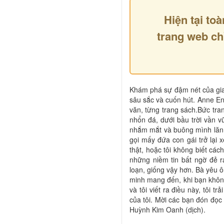
Hiện tại toà
trang web ch
Khám phá sự đậm nét của gia 
sâu sắc và cuốn hút. Anne En
văn, từng trang sách.Bức tran
nhổn đá, dưới bầu trời vần v
nhắm mắt và buông mình lăn th
gọi mấy đứa con gái trở lại 
thật, hoặc tôi không biết cá
những niềm tin bất ngờ đẻ r
loạn, giống vậy hơn. Bà yêu ô
minh mang đến, khi bạn không 
và tôi viết ra điều này, tôi 
của tôi. Mời các bạn đón đọ
Huỳnh Kim Oanh (dịch).