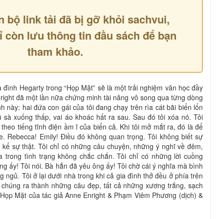
n bộ link tải đã bị gỡ khỏi sachvui,
ỉ còn lưu thông tin đầu sách để bạn
tham khảo.
đình Hegarty trong “Họp Mặt” sẽ là một trải nghiệm văn học đầy
right đã một lần nữa chứng minh tài năng vô song qua từng dòng
h này: hai đứa con gái của tôi đang chạy trên rìa cát bãi biển lổn
ũ sà xuống thấp, vai áo khoác hất ra sau. Sau đó tôi xóa nó. Tôi
eo tiếng tĩnh điện ầm ĩ của biển cả. Khi tôi mở mắt ra, đó là để
xe. Rebecca! Emily! Điều đó không quan trọng. Tôi không biết sự
ch kể sự thật. Tôi chỉ có những câu chuyện, những ý nghĩ về đêm,
a trong tình trạng không chắc chắn. Tôi chỉ có những lời cuồng
ng ấy! Tôi nói. Bà hẳn đã yêu ông ấy! Tôi chờ cái ý nghĩa mà bình
ngủ. Tôi ở lại dưới nhà trong khi cả gia đình thở đều ở phía trên
trải chúng ra thành những câu đẹp, tất cả những xương trắng, sạch
c Họp Mặt của tác giả Anne Enright & Phạm Viêm Phương (dịch) &