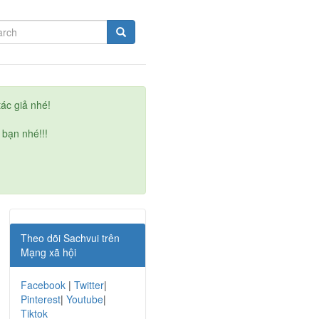
ác giả nhé!
 bạn nhé!!!
Theo dõi Sachvui trên
Mạng xã hội
Facebook
|
Twitter
|
Pinterest
|
Youtube
|
Tiktok