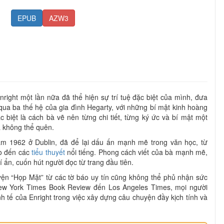
EPUB
AZW3
nright một lần nữa đã thể hiện sự trí tuệ đặc biệt của mình, đưa
qua ba thế hệ của gia đình Hegarty, với những bí mật kinh hoàng
 biệt là cách bà vẽ nên từng chi tiết, từng ký ức và bí mật một
a không thể quên.
năm 1962 ở Dublin, đã để lại dấu ấn mạnh mẽ trong văn học, từ
ho đến các
tiểu thuyết
nổi tiếng. Phong cách viết của bà mạnh mẽ,
í ẩn, cuốn hút người đọc từ trang đầu tiên.
yện “Họp Mặt” từ các tờ báo uy tín cũng không thể phủ nhận sức
ew York Times Book Review đến Los Angeles Times, mọi người
inh tế của Enright trong việc xây dựng câu chuyện đầy kịch tính và