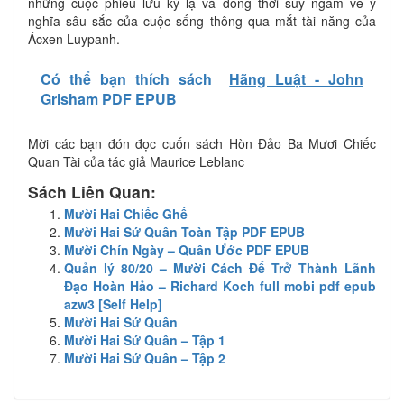
những cuộc phiêu lưu kỳ lạ và đồng thời suy ngẫm về ý
nghĩa sâu sắc của cuộc sống thông qua mắt tài năng của
Ácxen Luypanh.
Có thể bạn thích sách
Hãng Luật - John
Grisham PDF EPUB
Mời các bạn đón đọc cuốn sách Hòn Đảo Ba Mươi Chiếc
Quan Tài của tác giả Maurice Leblanc
Sách Liên Quan:
Mười Hai Chiếc Ghế
Mười Hai Sứ Quân Toàn Tập PDF EPUB
Mười Chín Ngày – Quân Ước PDF EPUB
Quản lý 80/20 – Mười Cách Để Trở Thành Lãnh
Đạo Hoàn Hảo – Richard Koch full mobi pdf epub
azw3 [Self Help]
Mười Hai Sứ Quân
Mười Hai Sứ Quân – Tập 1
Mười Hai Sứ Quân – Tập 2