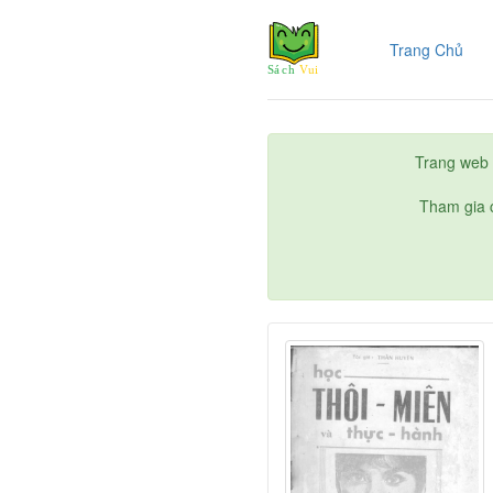
(cur
Trang Chủ
Trang web 
Tham gia c