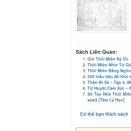
Sách Liên Quan:
Gió Thổi Miền Ký Ức
Thôi Miên Nhìn Từ G
Thôi Miên Bằng Ngôn
200 mẫu tiêu đề thôi 
Thần Bí Xã – Tập 3: 
Tử Huyệt Cảm Xúc – 
Sổ Tay Nhà Thôi Miê
azw3 [Tâm Lý Học]
Có thể bạn thích sách