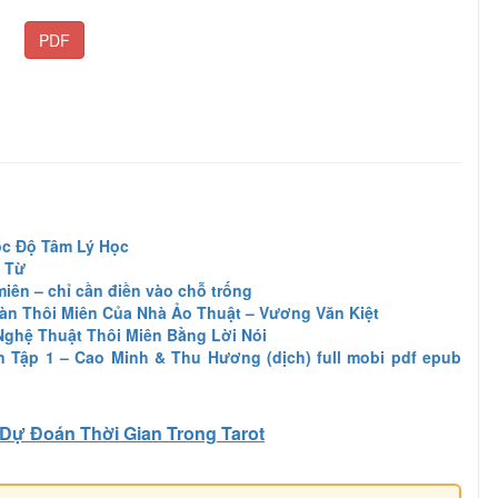
PDF
óc Độ Tâm Lý Học
 Từ
miên – chỉ cần điền vào chỗ trống
Màn Thôi Miên Của Nhà Ảo Thuật – Vương Văn Kiệt
Nghệ Thuật Thôi Miên Bằng Lời Nói
n Tập 1 – Cao Minh & Thu Hương (dịch) full mobi pdf epub
Dự Đoán Thời Gian Trong Tarot