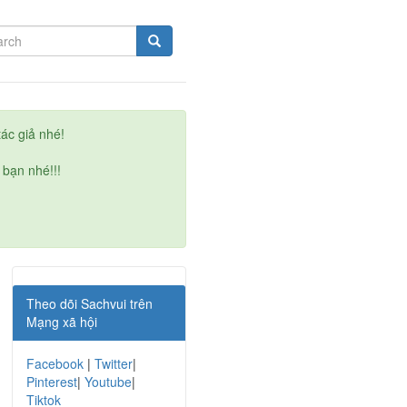
ác giả nhé!
 bạn nhé!!!
Theo dõi Sachvui trên
Mạng xã hội
Facebook
|
Twitter
|
Pinterest
|
Youtube
|
Tiktok