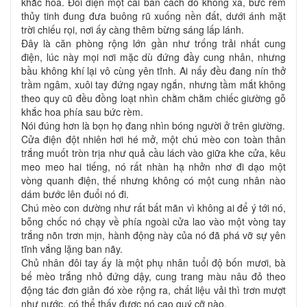
khắc hoa. Đối diện một cái bàn cách đó không xa, bức rèm
thủy tinh đung đưa buông rũ xuống nền đất, dưới ánh mặt
trời chiếu rọi, nơi ấy càng thêm bừng sáng lấp lánh.
Đây là căn phòng rộng lớn gần như trống trải nhất cung
điện, lúc này mọi nơi mặc dù đứng đầy cung nhân, nhưng
bầu không khí lại vô cùng yên tĩnh. Ai nấy đều đang nín thở
trầm ngâm, xuôi tay đứng ngay ngắn, nhưng tầm mắt không
theo quy cũ đều đồng loạt nhìn chằm chằm chiếc giường gỗ
khắc hoa phía sau bức rèm.
Nói đúng hơn là bọn họ đang nhìn bóng người ở trên giường.
Cửa điện đột nhiên hơi hé mở, một chú mèo con toàn thân
trắng muốt tròn trịa như quả cầu lách vào giữa khe cửa, kêu
meo meo hai tiếng, nó rất nhàn hạ nhởn nhơ đi dạo một
vòng quanh điện, thế nhưng không có một cung nhân nào
dám bước lên đuổi nó đi.
Chú mèo con dường như rất bất mãn vì không ai để ý tới nó,
bỗng chốc nó chạy về phía ngoài cửa lao vào một vòng tay
trắng nõn trơn mịn, hành động này của nó đã phá vỡ sự yên
tĩnh vắng lặng ban nãy.
Chủ nhân đôi tay ấy là một phụ nhân tuổi độ bốn mươi, bà
bế mèo trắng nhỏ đứng dậy, cung trang màu nâu đỏ theo
động tác đơn giản đó xòe rộng ra, chất liệu vải thì trơn mượt
như nước, có thể thấy được nó cao quý cỡ nào.