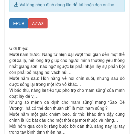
Vui lòng chọn định dạng file để tải hoặc đọc online.
EPUB
AZW3
Giới thiệu:
Mười năm trước: Nàng từ hiện đại vượt thời gian đến một thế
giới xa lạ, hết lòng trợ giúp cho người mình thương yêu thống
nhất giang sơn, nào ngờ ngược lại phải nhận lấy sự phản bội
còn phải bỏ mạng nơi vách núi…
Mười năm sau: Hồn nàng về nơi chín suối, nhưng sau đó
được sống lại trong một lớp vỏ khác…
Vì báo thù, nàng lại tiếp tục phò trợ cho ‘nam sủng’ của mình
đoạt lấy đế vị…
Nhưng số mệnh đã định cho ‘nam sủng’ mang “Sao Đế
Vương”, há có thể đơn thuần chỉ là một ‘nam sủng’?
Mười năm một giấc chiêm bao, từ thời khắc tỉnh dậy cũng
chính là lúc bắt đầu cho một thời đại mới thuộc về nàng…
Mới hôm qua còn bị ràng buộc bởi oán thù, sáng nay lại tay
trong tay bình định thiên hạ…