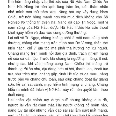
linh hồn nàng nhập vào thể xác của Nữ Hầu Nam Chiêu An
Ninh Hề. Nàng trở nên lạnh lùng trầm ổn, luôn thầm nhắc
nhở mình mối thù năm xưa. Nàng bắt tay xây dựng Nam
Chiêu trở nên hùng mạnh hơn với mục đích không cho Sở
Nghiệp Kỳ thống trị thiên hạ. Nàng đã gặp Tri Ngọc, một vị
nam sủng của Nữ Hầu, được Nữ Hầu trước kia cứu thoát
khỏi nguy hiểm và đưa vào cung dưỡng thương.
Lại nói về Tri Ngọc, chàng không phải là một nam sủng bình
thường, chàng còn mang trên mình sao Đế Vương, thân thế
hiển hách, chỉ vì gia tộc mà phải tha hương nơi xứ người.
Chàng mang trên mình nỗi đau gia đình, trách nhiệm nặng
nề của cả dân tộc. Trước kia chàng là người lạnh lùng, ít nói,
nhưng sau khi vào hoàng cung Nam Chiêu thì chàng trở
thành người ôn nhu, dịu dàng hơn ai hết, thanh tao, thoát tục
tựa như trích tiên. chàng gặp Ninh Hề túc trí đa mưu, nàng
trước bảo vệ chàng chu toàn, sau giúp chàng đoạt lấy giang
sơn, kề vai sát cánh, mạo hiểm tính mạng vì chàng. Chàng
hiểu ra mình đã thích vị Nữ Hầu này rồi nên quyết tâm theo
đuổi nàng.
Hai nhân vật chính tuy được buff nhưng không quá đà,
ngược lại vẫn rất chân thật. Hai người không hề hoàn hảo,
nàng tuy tài giỏi nhưng vẫn gặp sai sai lầm suýt mất mạng,
mưu lược tài tình nhưng vẫn bị người khác tính kế, chàng tuy