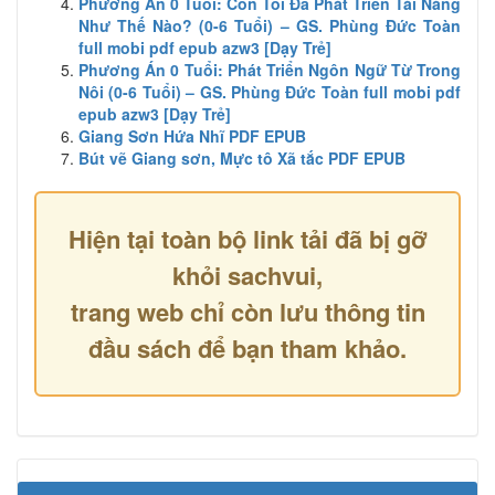
Phương Án 0 Tuổi: Con Tôi Đã Phát Triển Tài Năng
Như Thế Nào? (0-6 Tuổi) – GS. Phùng Đức Toàn
full mobi pdf epub azw3 [Dạy Trẻ]
Phương Án 0 Tuổi: Phát Triển Ngôn Ngữ Từ Trong
Nôi (0-6 Tuổi) – GS. Phùng Đức Toàn full mobi pdf
epub azw3 [Dạy Trẻ]
Giang Sơn Hứa Nhĩ PDF EPUB
Bút vẽ Giang sơn, Mực tô Xã tắc PDF EPUB
Hiện tại toàn bộ link tải đã bị gỡ
khỏi sachvui,
trang web chỉ còn lưu thông tin
đầu sách để bạn tham khảo.