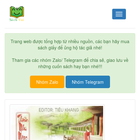
Toggle
navigation
Trang web được tổng hợp từ nhiều nguồn, các bạn hãy mua
sách giấy để ủng hộ tác giả nhé!
Tham gia các nhóm Zalo/ Telegram để chia sẻ, giao lưu về
những cuốn sách hay bạn nhé!!!
Nhóm Zalo
Nhóm Telegram