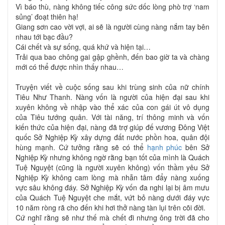
Vì báo thù, nàng không tiếc công sức dốc lòng phò trợ ‘nam
sủng’ đoạt thiên hạ!
Giang sơn cao vời vợi, ai sẽ là người cùng nàng nắm tay bên
nhau tới bạc đầu?
Cái chết và sự sống, quá khứ và hiện tại…
Trải qua bao chông gai gập ghềnh, đến bao giờ ta và chàng
mới có thể được nhìn thấy nhau…
Truyện viết về cuộc sống sau khi trùng sinh của nữ chính
Tiêu Như Thanh. Nàng vốn là người của hiện đại sau khi
xuyên không về nhập vào thể xác của con gái út vô dụng
của Tiêu tướng quân. Với tài năng, trí thông minh và vốn
kiến thức của hiện đại, nàng đã trợ giúp đế vương Đông Việt
quốc Sở Nghiệp Kỳ xây dựng đất nước phồn hoa, quân đội
hùng mạnh. Cứ tưởng rằng sẽ có thể
hạnh phúc
bên Sở
Nghiệp Kỳ nhưng không ngờ rằng bạn tốt của mình là Quách
Tuệ Nguyệt (cũng là người xuyên không) vốn thầm yêu Sở
Nghiệp Kỳ không cam lòng mà nhẫn tâm đẩy nàng xuống
vực sâu không đáy. Sở Nghiệp Kỳ vốn đa nghi lại bị âm mưu
của Quách Tuệ Nguyệt che mắt, vứt bỏ nàng dưới đáy vực
10 năm ròng rã cho đến khi hơi thở nàng tàn lụi trên cõi đời.
Cứ nghĩ rằng sẽ như thế mà chết đi nhưng ông trời đã cho