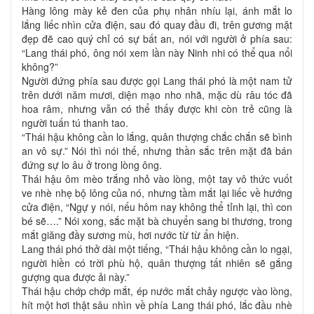
Hàng lông mày kẻ đen của phụ nhân nhíu lại, ánh mắt lo
lắng liếc nhìn cửa điện, sau đó quay đầu đi, trên gương mặt
đẹp đẽ cao quý chỉ có sự bất an, nói với người ở phía sau:
“Lang thái phó, ông nói xem lần này Ninh nhi có thể qua nổi
không?”
Người đứng phía sau được gọi Lang thái phó là một nam tử
trên dưới năm mươi, diện mạo nho nhã, mặc dù râu tóc đã
hoa râm, nhưng vẫn có thể thấy được khi còn trẻ cũng là
người tuấn tú thanh tao.
“Thái hậu không cần lo lắng, quân thượng chắc chắn sẽ bình
an vô sự.” Nói thì nói thế, nhưng thần sắc trên mặt đã bán
đứng sự lo âu ở trong lòng ông.
Thái hậu ôm mèo trắng nhỏ vào lòng, một tay vô thức vuốt
ve nhè nhẹ bộ lông của nó, nhưng tầm mắt lại liếc về hướng
cửa điện, “Ngự y nói, nếu hôm nay không thể tỉnh lại, thì con
bé sẽ….” Nói xong, sắc mặt bà chuyển sang bi thương, trong
mắt giăng đầy sương mù, hơi nước từ từ ẩn hiện.
Lang thái phó thở dài một tiếng, “Thái hậu không cần lo ngại,
người hiền có trời phù hộ, quân thượng tất nhiên sẽ gắng
gượng qua được ải này.”
Thái hậu chớp chớp mắt, ép nước mắt chảy ngược vào lòng,
hít một hơi thật sâu nhìn về phía Lang thái phó, lắc đầu nhè