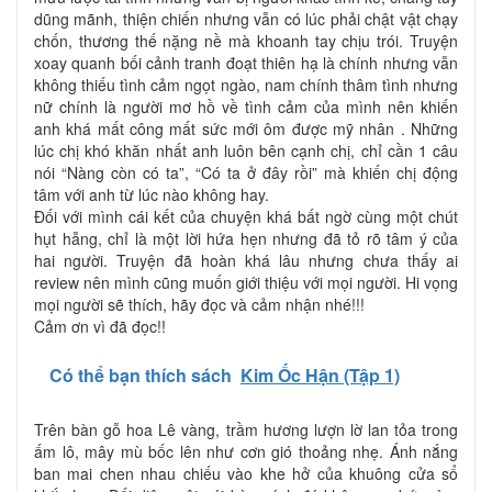
dũng mãnh, thiện chiến nhưng vẫn có lúc phải chật vật chạy
chốn, thương thế nặng nề mà khoanh tay chịu trói. Truyện
xoay quanh bối cảnh tranh đoạt thiên hạ là chính nhưng vẫn
không thiếu tình cảm ngọt ngào, nam chính thâm tình nhưng
nữ chính là người mơ hồ về tình cảm của mình nên khiến
anh khá mất công mất sức mới ôm được mỹ nhân . Những
lúc chị khó khăn nhất anh luôn bên cạnh chị, chỉ cần 1 câu
nói “Nàng còn có ta”, “Có ta ở đây rồi” mà khiến chị động
tâm với anh từ lúc nào không hay.
Đối với mình cái kết của chuyện khá bất ngờ cùng một chút
hụt hẫng, chỉ là một lời hứa hẹn nhưng đã tỏ rõ tâm ý của
hai người. Truyện đã hoàn khá lâu nhưng chưa thấy ai
review nên mình cũng muốn giới thiệu với mọi người. Hi vọng
mọi người sẽ thích, hãy đọc và cảm nhận nhé!!!
Cảm ơn vì đã đọc!!
Có thể bạn thích sách
Kim Ốc Hận (Tập 1)
Trên bàn gỗ hoa Lê vàng, trầm hương lượn lờ lan tỏa trong
ấm lô, mây mù bốc lên như cơn gió thoảng nhẹ. Ánh nắng
ban mai chen nhau chiếu vào khe hở của khuông cửa sổ