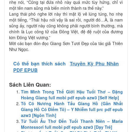
nhẹ nói, “Cũng tại đứa nhỏ này quá mức tùy hứng, chỉ vì
một tên nam sủng mà biến mình thành ra thế này.”
Lang thái phó nghe lời này thì mặt lộ vẻ lúng túng, ho nhẹ
một tiếng, “Thái hậu nói vậy là sai rồi, người đó…À, là nam
sủng ấy, người này cũng không phải người bình thường, mà
chính là Lục công tử của Đông Việt, đệ đệ ruột của đương
kim Đông Việt vương.”
Mời các bạn đón đọc Giang Sơn Tươi Đẹp của tác giả Thiên
Như Ngọc.
Có thể bạn thích sách
Truyền Kỳ Phu Nhân
PDF EPUB
Sách Liên Quan:
Tìm Mình Trong Thế Giới Hậu Tuổi Thơ – Đặng
Hoàng Giang full mobi pdf epub azw3 [Self Help]
Tô Cô Nương Hành Tẩu Giang Hồ (Gần Nhất
Giang Hồ Có Điểm Tô) – Y Nhiễm full prc pdf epub
azw3 [Ngôn Tình]
Từ Tuổi Ấu Thơ Đến Tuổi Thanh Niên – Maria
Montessori full mobi pdf epub azw3 [Dạy Trẻ]