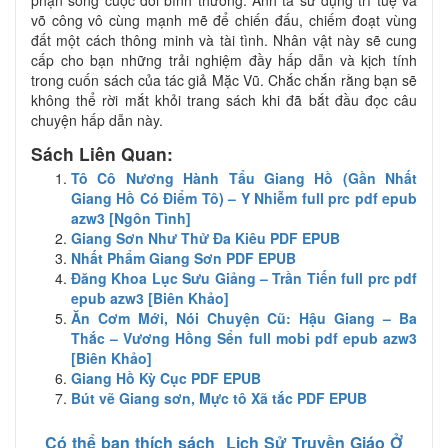
võ công vô cùng mạnh mẽ để chiến đấu, chiếm đoạt vùng
đất một cách thông minh và tài tình. Nhân vật này sẽ cung
cấp cho bạn những trải nghiệm đầy hấp dẫn và kịch tính
trong cuốn sách của tác giả Mặc Vũ. Chắc chắn rằng bạn sẽ
không thể rời mắt khỏi trang sách khi đã bắt đầu đọc câu
chuyện hấp dẫn này.
Sách Liên Quan:
Tô Cô Nương Hành Tẩu Giang Hồ (Gần Nhất
Giang Hồ Có Điểm Tô) – Y Nhiễm full prc pdf epub
azw3 [Ngôn Tình]
Giang Sơn Như Thử Đa Kiêu PDF EPUB
Nhất Phẩm Giang Sơn PDF EPUB
Đăng Khoa Lục Sưu Giảng – Trần Tiến full prc pdf
epub azw3 [Biên Khảo]
Ăn Cơm Mới, Nói Chuyện Cũ: Hậu Giang – Ba
Thắc – Vương Hồng Sển full mobi pdf epub azw3
[Biên Khảo]
Giang Hồ Kỳ Cục PDF EPUB
Bút vẽ Giang sơn, Mực tô Xã tắc PDF EPUB
Có thể bạn thích sách
Lịch Sử Truyền Giáo Ở