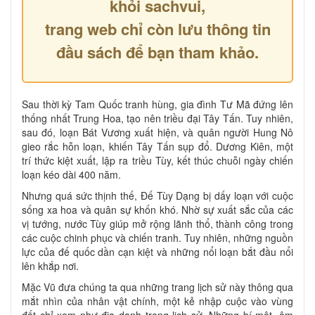
khỏi sachvui,
trang web chỉ còn lưu thông tin
đầu sách để bạn tham khảo.
Sau thời kỳ Tam Quốc tranh hùng, gia đình Tư Mã đứng lên
thống nhất Trung Hoa, tạo nên triều đại Tây Tấn. Tuy nhiên,
sau đó, loạn Bát Vương xuất hiện, và quân người Hung Nô
gieo rắc hỗn loạn, khiến Tây Tấn sụp đổ. Dương Kiên, một
trí thức kiệt xuất, lập ra triều Tùy, kết thúc chuỗi ngày chiến
loạn kéo dài 400 năm.
Nhưng quá sức thịnh thế, Đế Tùy Dạng bị dấy loạn với cuộc
sống xa hoa và quân sự khốn khó. Nhờ sự xuất sắc của các
vị tướng, nước Tùy giúp mở rộng lãnh thổ, thành công trong
các cuộc chinh phục và chiến tranh. Tuy nhiên, những nguồn
lực của đế quốc dần cạn kiệt và những nổi loạn bắt đầu nổi
lên khắp nơi.
Mặc Vũ đưa chúng ta qua những trang lịch sử này thông qua
mắt nhìn của nhân vật chính, một kẻ nhập cuộc vào vùng
đất chỉ xem như địa danh trong lịch sử. Những bí mật, âm