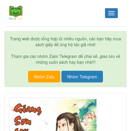
Toggle
navigation
Trang web được tổng hợp từ nhiều nguồn, các bạn hãy mua
sách giấy để ủng hộ tác giả nhé!
Tham gia các nhóm Zalo/ Telegram để chia sẻ, giao lưu về
những cuốn sách hay bạn nhé!!!
Nhóm Zalo
Nhóm Telegram