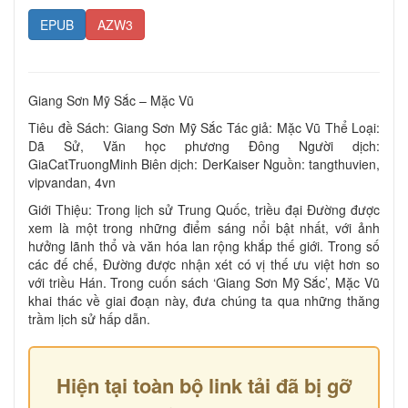
EPUB
AZW3
Giang Sơn Mỹ Sắc – Mặc Vũ
Tiêu đề Sách: Giang Sơn Mỹ Sắc Tác giả: Mặc Vũ Thể Loại:
Dã Sử, Văn học phương Đông Người dịch:
GiaCatTruongMinh Biên dịch: DerKaiser Nguồn: tangthuvien,
vipvandan, 4vn
Giới Thiệu: Trong lịch sử Trung Quốc, triều đại Đường được
xem là một trong những điểm sáng nổi bật nhất, với ảnh
hưởng lãnh thổ và văn hóa lan rộng khắp thế giới. Trong số
các đế chế, Đường được nhận xét có vị thế ưu việt hơn so
với triều Hán. Trong cuốn sách ‘Giang Sơn Mỹ Sắc’, Mặc Vũ
khai thác về giai đoạn này, đưa chúng ta qua những thăng
trầm lịch sử hấp dẫn.
Hiện tại toàn bộ link tải đã bị gỡ