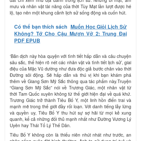
mưu và nhân vật tài năng của thời Tùy Mạt lần lượt được hé
lộ, tạo nên một khung cảnh lịch sử sống động và cuốn hút.
Có thể bạn thích sách
Muốn Học Giỏi Lịch Sử
Không? Tớ Cho Cậu Mượn Vở 2: Trung Đại
PDF EPUB
‘Bản dịch này hòa quyện với tình tiết hấp dẫn và câu chuyện
sâu sắc, thể hiện rõ nét các nhân vật và tình tiết lịch sử’, giai
điệu của Mặc Vũ dường như đưa độc giả bước chân vào thời
Đường sôi động. Sẽ hấp dẫn và thú vị khi bạn khám phá
thêm về Giang Sơn Mỹ Sắc thông qua tác phẩm này.Truyện
“Giang Sơn Mỹ Sắc” nói về Trương Giác, một nhân vật từ
thời Tam Quốc xuyên không từ thế giới hiện đại về quá khứ.
Trương Giác trở thành Tiêu Bố Y, một linh hồn điển trai và
mạnh mẽ trong thế giới đầy rối loạn. Với danh tiếng lẫy lừng
và quyền uy, Tiêu Bố Y thu hút sự sợ hãi từ mọi kẻ xung
quanh, kể cả những đối thủ mạnh nhất như Đường Vương Lý
Uyên hay Thái Tổ Lý Thế Dân.
Tiêu Bố Y không còn là thiếu niên nhút nhát như trước, an
phận sống cuộc đời bình thường. Anh ta sử dụng trí tuệ và