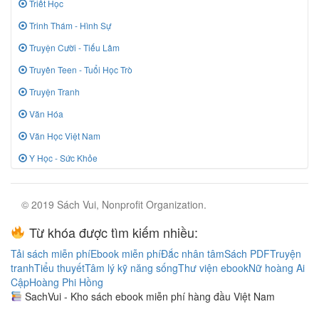
Triết Học
Trinh Thám - Hình Sự
Truyện Cười - Tiếu Lâm
Truyên Teen - Tuổi Học Trò
Truyện Tranh
Văn Hóa
Văn Học Việt Nam
Y Học - Sức Khỏe
© 2019 Sách Vui, Nonprofit Organization.
Từ khóa được tìm kiếm nhiều:
Tải sách miễn phí
Ebook miễn phí
Đắc nhân tâm
Sách PDF
Truyện
tranh
Tiểu thuyết
Tâm lý kỹ năng sống
Thư viện ebook
Nữ hoàng Ai
Cập
Hoàng Phi Hồng
SachVui - Kho sách ebook miễn phí hàng đầu Việt Nam