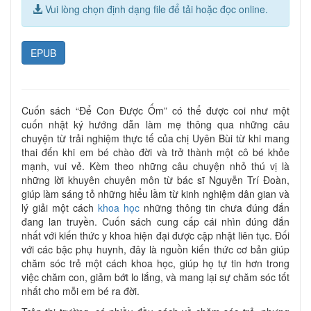
Vui lòng chọn định dạng file để tải hoặc đọc online.
EPUB
Cuốn sách “Để Con Được Ốm” có thể được coi như một
cuốn nhật ký hướng dẫn làm mẹ thông qua những câu
chuyện từ trải nghiệm thực tế của chị Uyên Bùi từ khi mang
thai đến khi em bé chào đời và trở thành một cô bé khỏe
mạnh, vui vẻ. Kèm theo những câu chuyện nhỏ thú vị là
những lời khuyên chuyên môn từ bác sĩ Nguyễn Trí Đoàn,
giúp làm sáng tỏ những hiểu lầm từ kinh nghiệm dân gian và
lý giải một cách
khoa học
những thông tin chưa đúng đắn
đang lan truyền. Cuốn sách cung cấp cái nhìn đúng đắn
nhất với kiến thức y khoa hiện đại được cập nhật liên tục. Đối
với các bậc phụ huynh, đây là nguồn kiến thức cơ bản giúp
chăm sóc trẻ một cách khoa học, giúp họ tự tin hơn trong
việc chăm con, giảm bớt lo lắng, và mang lại sự chăm sóc tốt
nhất cho mỗi em bé ra đời.