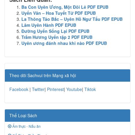
Ba Con Uyên Ương, Một Đôi Lẻ PDF EPUB
Uyển Vân – Hoa Tuyết Tử PDF EPUB
La Thông Tảo Bắc – Uyên Hồ Ngư Tẩu PDF EPUB
Lâm Uyên Hành PDF EPUB
Đường Uyển Sống Lại PDF EPUB
Trầm Hương Uyển tập 2 PDF EPUB
Uyên ương đánh nhau khi nào PDF EPUB
Theo dõi Sachvui trên Mạng xã hội
Facebook
|
Twitter
|
Pinterest
|
Youtube
|
Tiktok
Thể Loại Sách
Ẩm thực - Nấu ăn