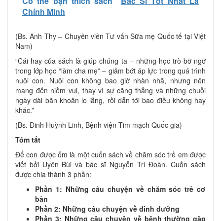
Có thể bạn thích sách
Bác Sĩ Tốt Nhất Là
Chính Mình
(Bs. Anh Thy – Chuyên viên Tư vấn Sữa mẹ Quốc tế tại Việt
Nam)
“Cái hay của sách là giúp chúng ta – những học trò bỡ ngỡ
trong lớp học “làm cha mẹ” – giảm bớt áp lực trong quá trình
nuôi con. Nuôi con không bao giờ nhàn nhã, nhưng nên
mang đến niềm vui, thay vì sự căng thẳng và những chuỗi
ngày dài băn khoăn lo lắng, rồi dẫn tới bao điều không hay
khác.”
(Bs. Đinh Huỳnh Linh, Bệnh viện Tim mạch Quốc gia)
Tóm tắt
Để con được ốm là một cuốn sách về chăm sóc trẻ em được
viết bởi Uyên Bùi và bác sĩ Nguyễn Trí Đoàn. Cuốn sách
được chia thành 3 phần:
Phần 1: Những câu chuyện về chăm sóc trẻ cơ
bản
Phần 2: Những câu chuyện về dinh dưỡng
Phần 3: Những câu chuyện về bệnh thường gặp