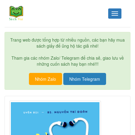
Toggle
navigation
Trang web được tổng hợp từ nhiều nguồn, các bạn hãy mua
sách giấy để ủng hộ tác giả nhé!
Tham gia các nhóm Zalo/ Telegram để chia sẻ, giao lưu về
những cuốn sách hay bạn nhé!!!
Nhóm Zalo
Nhóm Telegram