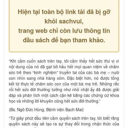
Hiện tại toàn bộ link tải đã bị gỡ
khỏi sachvui,
trang web chỉ còn lưu thông tin
đầu sách để bạn tham khảo.
“Khi cầm cuốn sách trên tay, tôi cảm thấy hết sức thú vị vì
nội dung của nó đã gạt bỏ hầu hết mọi quan niệm về chăm
sóc trẻ theo “kinh nghiệm” truyền tai của các bà mẹ – nuôi
con nhìn sang nhà hàng xóm. Đặc biệt hơn, nó được tổng
kết từ thực tế chăm sóc con của một bà mẹ trẻ. Những rắc
rối hết sức đời thường tưởng như nhỏ nhặt ấy đã được giải
đáp và phân tích một cách cặn kẽ bằng các chứng cứ khoa
học và những lời khuyên cũng hết sức đời thường.”
(Bs. Ngô Đức Hùng, Bệnh viện Bạch Mai)
“Từ giây phút đầu tiên cầm quyển sách trên tay, tôi biết rằng
quyển sách này sẽ tạo ra sự thay đổi trong nhận thức của