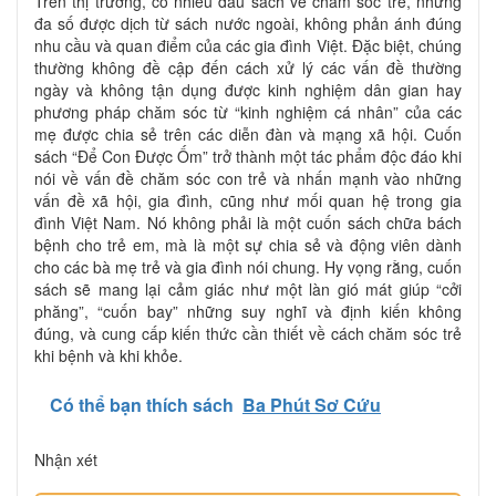
Trên thị trường, có nhiều đầu sách về chăm sóc trẻ, nhưng
đa số được dịch từ sách nước ngoài, không phản ánh đúng
nhu cầu và quan điểm của các gia đình Việt. Đặc biệt, chúng
thường không đề cập đến cách xử lý các vấn đề thường
ngày và không tận dụng được kinh nghiệm dân gian hay
phương pháp chăm sóc từ “kinh nghiệm cá nhân” của các
mẹ được chia sẻ trên các diễn đàn và mạng xã hội. Cuốn
sách “Để Con Được Ốm” trở thành một tác phẩm độc đáo khi
nói về vấn đề chăm sóc con trẻ và nhấn mạnh vào những
vấn đề xã hội, gia đình, cũng như mối quan hệ trong gia
đình Việt Nam. Nó không phải là một cuốn sách chữa bách
bệnh cho trẻ em, mà là một sự chia sẻ và động viên dành
cho các bà mẹ trẻ và gia đình nói chung. Hy vọng rằng, cuốn
sách sẽ mang lại cảm giác như một làn gió mát giúp “cởi
phăng”, “cuốn bay” những suy nghĩ và định kiến không
đúng, và cung cấp kiến thức cần thiết về cách chăm sóc trẻ
khi bệnh và khi khỏe.
Có thể bạn thích sách
Ba Phút Sơ Cứu
Nhận xét