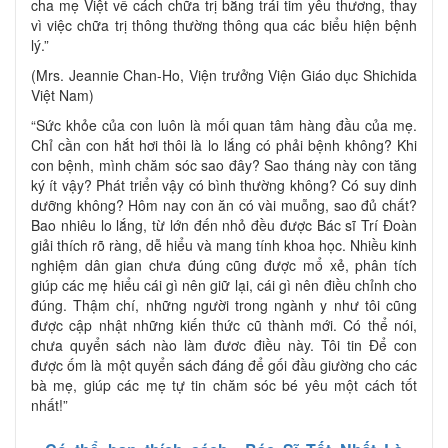
cha mẹ Việt về cách chữa trị bằng trái tim yêu thương, thay
vì việc chữa trị thông thường thông qua các biểu hiện bệnh
lý.”
(Mrs. Jeannie Chan-Ho, Viện trưởng Viện Giáo dục Shichida
Việt Nam)
“Sức khỏe của con luôn là mối quan tâm hàng đầu của mẹ.
Chỉ cần con hắt hơi thôi là lo lắng có phải bệnh không? Khi
con bệnh, mình chăm sóc sao đây? Sao tháng này con tăng
ký ít vậy? Phát triển vậy có bình thường không? Có suy dinh
dưỡng không? Hôm nay con ăn có vài muỗng, sao đủ chất?
Bao nhiêu lo lắng, từ lớn đến nhỏ đều được Bác sĩ Trí Đoàn
giải thích rõ ràng, dễ hiểu và mang tính khoa học. Nhiều kinh
nghiệm dân gian chưa đúng cũng được mổ xẻ, phân tích
giúp các mẹ hiểu cái gì nên giữ lại, cái gì nên điều chỉnh cho
đúng. Thậm chí, những người trong ngành y như tôi cũng
được cập nhật những kiến thức cũ thành mới. Có thể nói,
chưa quyển sách nào làm đươc điều này. Tôi tin Để con
được ốm là một quyển sách đáng để gối đầu giường cho các
bà mẹ, giúp các mẹ tự tin chăm sóc bé yêu một cách tốt
nhất!”