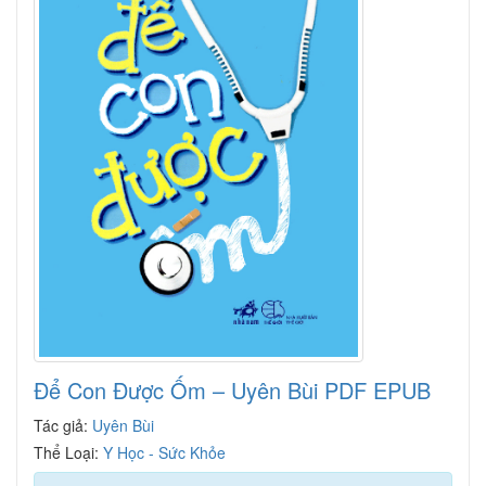
Để Con Được Ốm – Uyên Bùi PDF EPUB
Tác giả:
Uyên Bùi
Thể Loại:
Y Học - Sức Khỏe