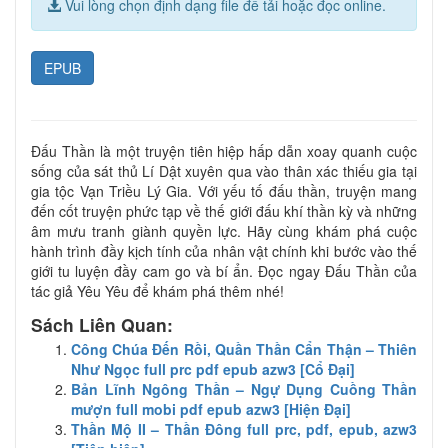
Vui lòng chọn định dạng file để tải hoặc đọc online.
EPUB
Đấu Thần là một truyện tiên hiệp hấp dẫn xoay quanh cuộc
sống của sát thủ Lí Dật xuyên qua vào thân xác thiếu gia tại
gia tộc Vạn Triều Lý Gia. Với yếu tố đấu thần, truyện mang
đến cốt truyện phức tạp về thế giới đấu khí thần kỳ và những
âm mưu tranh giành quyền lực. Hãy cùng khám phá cuộc
hành trình đầy kịch tính của nhân vật chính khi bước vào thế
giới tu luyện đầy cam go và bí ẩn. Đọc ngay Đấu Thần của
tác giả Yêu Yêu để khám phá thêm nhé!
Sách Liên Quan:
Công Chúa Đến Rồi, Quần Thần Cẩn Thận – Thiên
Như Ngọc full prc pdf epub azw3 [Cổ Đại]
Bản Lĩnh Ngông Thần – Ngự Dụng Cuồng Thần
mượn full mobi pdf epub azw3 [Hiện Đại]
Thần Mộ II – Thần Đông full prc, pdf, epub, azw3