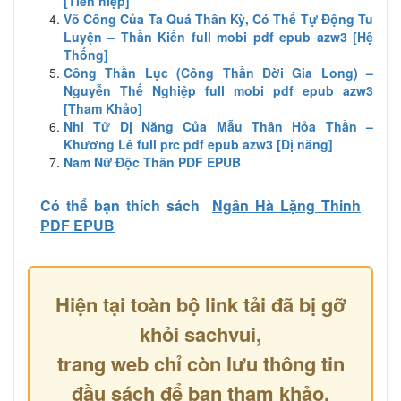
[Tiên hiệp]
Võ Công Của Ta Quá Thần Kỳ, Có Thể Tự Động Tu
Luyện – Thần Kiến full mobi pdf epub azw3 [Hệ
Thống]
Công Thần Lục (Công Thần Đời Gia Long) –
Nguyễn Thế Nghiệp full mobi pdf epub azw3
[Tham Khảo]
Nhi Tử Dị Năng Của Mẫu Thân Hỏa Thần –
Khương Lê full prc pdf epub azw3 [Dị năng]
Nam Nữ Độc Thân PDF EPUB
Có thể bạn thích sách
Ngân Hà Lặng Thinh
PDF EPUB
Hiện tại toàn bộ link tải đã bị gỡ
khỏi sachvui,
trang web chỉ còn lưu thông tin
đầu sách để bạn tham khảo.