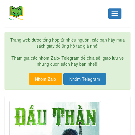
Toggle
navigation
Trang web được tổng hợp từ nhiều nguồn, các bạn hãy mua
sách giấy để ủng hộ tác giả nhé!
Tham gia các nhóm Zalo/ Telegram để chia sẻ, giao lưu về
những cuốn sách hay bạn nhé!!!
Nhóm Zalo
Nhóm Telegram