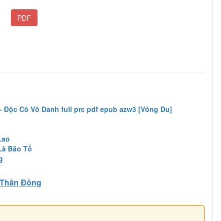
PDF
 Độc Cô Vô Danh full prc pdf epub azw3 [Võng Du]
Lao
Là Bão Tố
g
Thần Đồng