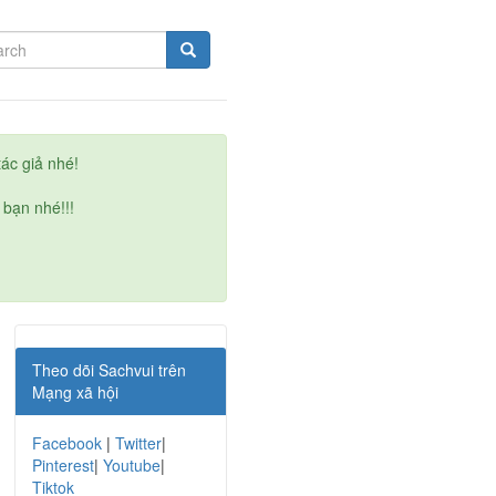
ác giả nhé!
 bạn nhé!!!
Theo dõi Sachvui trên
Mạng xã hội
Facebook
|
Twitter
|
Pinterest
|
Youtube
|
Tiktok