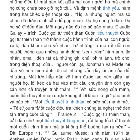
những điều bí mật gắn kết giữa hai con người họ mà chính
họ cũng chưa bao giờ ngờ tới… Và định mệnh
tình yêu
, nằm
trong hai chiếc điện thoại kia… “Họ là những người mà số
phận đã được định sẵn để gặp nhau. Dù họ đang ở đâu. Dù
họ sẽ đi đến đâu. Một ngày nào đó họ sẽ gặp nhau. Claudie
Gallay – trích Cuộc gọi từ thiên thần Cuốn
tiểu thuyết
Cuộc
gọi từ thiên thần trở thành cuộc hành trình của hai con người
xa lạ dần khám phá về nhau. Từ những tò mò rất đỗi con
người, thông qua những hành động “xem trộm” hình ảnh, tin
nhắn, email, đến tất cả những ghi chú, phim ảnh, trò chơi
trong điện thoại của… người còn lại, Jonathan và Madeline
dần vẽ nên hình ảnh rõ nét nhưng vẫn đầy bí ẩn của đối
phương. Một lực hấp dẫn vô hình được tạo nên giữa hai
người họ, lôi kéo cả hai vào một câu chuyện tình còn gay
cấn hơn cả truyện trinh thám. *** Với sức nóng của mình,
cuốn tiểu thuyết nhận được không ít lời khen từ giới phê bình
và báo chí. “Một
tiểu thuyết trinh thám
có sức hút mạnh mẽ.”
– Télé7jours “Một cuộc điều tra khiến chúng ta nghẹt thở đến
tận trang cuối cùng.” – France 2 – “Cuộc gọi từ thiên thần,
bắt đầu như một
tiểu thuyết lãng mạn
, rồi tăng tốc trở thành
một cuốn trinh thám mà ta không thể buông tay ra nữa.” –
Đài Europe 11. *** Guillaume Musso, sinh năm 1974 tại
Antibes (miền Đông nước Pháp, hiện đang là giáo viên