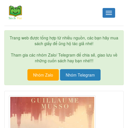
Toggle
navigation
Trang web được tổng hợp từ nhiều nguồn, các bạn hãy mua
sách giấy để ủng hộ tác giả nhé!
Tham gia các nhóm Zalo/ Telegram để chia sẻ, giao lưu về
những cuốn sách hay bạn nhé!!!
Nhóm Zalo
Nhóm Telegram