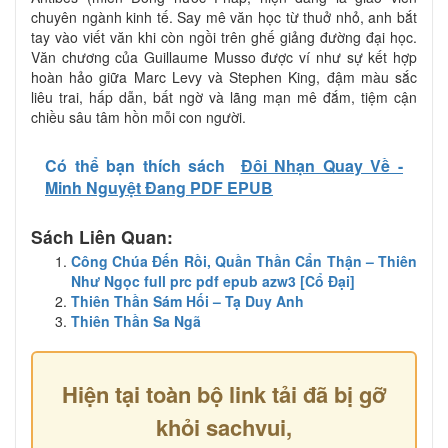
chuyên ngành kinh tế. Say mê văn học từ thuở nhỏ, anh bắt
tay vào viết văn khi còn ngồi trên ghế giảng đường đại học.
Văn chương của Guillaume Musso được ví như sự kết hợp
hoàn hảo giữa Marc Levy và Stephen King, đậm màu sắc
liêu trai, hấp dẫn, bất ngờ và lãng mạn mê đắm, tiệm cận
chiều sâu tâm hồn mỗi con người.
Có thể bạn thích sách
Đôi Nhạn Quay Về -
Minh Nguyệt Đang PDF EPUB
Sách Liên Quan:
Công Chúa Đến Rồi, Quần Thần Cẩn Thận – Thiên
Như Ngọc full prc pdf epub azw3 [Cổ Đại]
Thiên Thần Sám Hối – Tạ Duy Anh
Thiên Thần Sa Ngã
Hiện tại toàn bộ link tải đã bị gỡ
khỏi sachvui,