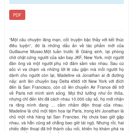
PDF
“Một câu chuyện lãng mạn, cốt truyện bậc thầy với kết thúc
điêu luyện”, đó là những dấu ấn về tác phẩm mới của
Guillaume Musso.Một tuần trước lễ Giáng sinh, tại phòng
chờ chật cứng người của sân bay JKF, New York, một người
đàn ông và một người phụ nữ đâm sầm vào nhau. Sau cú
sốc vì va chạm và những lời lẽ cáu giận mà mỗi người họ
dành cho người còn lại, Madeline và Jonathan ai đi đường
nấy: anh lên chuyến bay Delta 4565 rời New York với đích
đến là San Francisco, còn cô lên chuyến Air France để trở
về Paris nơi mình sinh sống. Mọi thứ tưởng như ổn thỏa,
nhưng chỉ đến khi đã cách nhau 10.000 cây số, họ mới nhận
ra rằng mình đang … cầm nhầm điện thoại của nhau.
Madeline là chủ một tiệm hoa tại Paris, trong khi Jonathan là
chủ một nhà hàng tại San Franciso. Họ chưa bao giờ gặp
nhau, và hẳn cũng sẽ chẳng bao giờ tái ngộ. Nhưng rồi, hai
chiếc điện thoại đã trở thành cầu nối, khiến họ khám phá ra