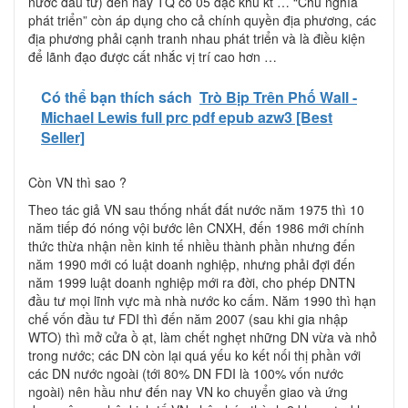
nước đầu tư) đến nay TQ có 05 đặc khu kt … “Chủ nghĩa
phát triển” còn áp dụng cho cả chính quyền địa phương, các
địa phương phải cạnh tranh nhau phát triển và là điều kiện
để lãnh đạo được cất nhắc vị trí cao hơn …
Có thể bạn thích sách
Trò Bịp Trên Phố Wall -
Michael Lewis full prc pdf epub azw3 [Best
Seller]
Còn VN thì sao ?
Theo tác giả VN sau thống nhất đất nước năm 1975 thì 10
năm tiếp đó nóng vội bước lên CNXH, đến 1986 mới chính
thức thừa nhận nền kinh tế nhiều thành phần nhưng đến
năm 1990 mới có luật doanh nghiệp, nhưng phải đợi đến
năm 1999 luật doanh nghiệp mới ra đời, cho phép DNTN
đầu tư mọi lĩnh vực mà nhà nước ko cấm. Năm 1990 thì hạn
chế vốn đầu tư FDI thì đến năm 2007 (sau khi gia nhập
WTO) thì mở cửa ồ ạt, làm chết nghẹt những DN vừa và nhỏ
trong nước; các DN còn lại quá yếu ko kết nối thị phần với
các DN nước ngoài (tới 80% DN FDI là 100% vốn nước
ngoài) nên hầu như đến nay VN ko chuyển giao và ứng