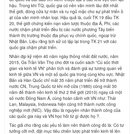
hậu. Trong khi TQ, quốc gia có nền văn minh lâu đời nhất
thế giới, đóng cửa tự mãn và ru ngủ mặc cho sự phát triển ồ
ạt của văn minh nhân loại. Hậu quả là, cuối TK 19 đầu TK
20, thế giới chứng kiến nạn xâm lược thuộc địa Á, Phi, các
nước chậm phát triển đều bị các nước phương Tây biến
thành thị trường thuộc địa phục vụ chính quốc, ngoại trừ
Nhật Bản. Liệu rằng lịch sử có lập lại trong TK 21 với các
quốc gia chậm phát triển.
Nhân dịp kỷ niệm 40 năm ngày thống nhất đất nước, năm
2015, Gs Trần Văn Thọ cho đời ra cuốn sách “Cú sốc thời
gian và kinh tế VN” phân tích và đánh giá sự tương quan về
kinh tế giữa VN và một số quốc gia trong cùng khu vực. Nhật
Bản và Hàn Quốc chỉ mất 35 năm phát triển để trở thành
nước CN, Trung Quốc từ khi mở cửa (1980) cũng mất 30
năm để thành nền kinh tế thứ 2 thế giới (2010) ngay cả một
số nước Đông Nam Á, cùng hoàn cảnh với VN như: Thái
Lan, Malaysia, Indonesia hiện cũng trở thành nước công
nghiệp mới (NIC). Vậy đâu là nguyên nhân thành công của
các quốc gia này và VN học hỏi từ gì được họ ?.
Tác giả cho rằng các yếu tố làm nên thành công đó là: Có tư
tưởng cởi mở, đặt mục tiêu chiến lược phát triển kinh tế lên