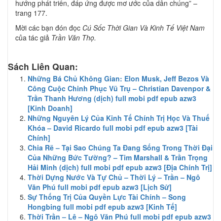
hướng phát triển, đáp ứng được mơ ước của dân chúng” –
trang 177.
Mời các bạn đón đọc
Cú Sốc Thời Gian Và Kinh Tế Việt Nam
của tác giả
Trần Văn Thọ.
Sách Liên Quan:
Những Bá Chủ Không Gian: Elon Musk, Jeff Bezos Và
Công Cuộc Chinh Phục Vũ Trụ – Christian Davenpor &
Trần Thanh Hương (dịch) full mobi pdf epub azw3
[Kinh Doanh]
Những Nguyên Lý Của Kinh Tế Chính Trị Học Và Thuế
Khóa – David Ricardo full mobi pdf epub azw3 [Tài
Chính]
Chia Rẽ – Tại Sao Chúng Ta Đang Sống Trong Thời Đại
Của Những Bức Tường? – Tim Marshall & Trần Trọng
Hải Minh (dịch) full mobi pdf epub azw3 [Địa Chính Trị]
Thời Dựng Nước Và Tự Chủ – Thời Lý – Trần – Ngô
Văn Phú full mobi pdf epub azw3 [Lịch Sử]
Sự Thống Trị Của Quyền Lực Tài Chính – Song
Hongbing full mobi pdf epub azw3 [Kinh Tế]
Thời Trần – Lê – Ngô Văn Phú full mobi pdf epub azw3