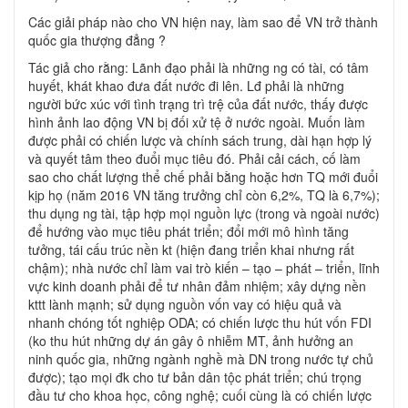
Các giải pháp nào cho VN hiện nay, làm sao để VN trở thành
quốc gia thượng đẳng ?
Tác giả cho rằng: Lãnh đạo phải là những ng có tài, có tâm
huyết, khát khao đưa đất nước đi lên. Lđ phải là những
người bức xúc với tình trạng trì trệ của đất nước, thấy được
hình ảnh lao động VN bị đối xử tệ ở nước ngoài. Muốn làm
được phải có chiến lược và chính sách trung, dài hạn hợp lý
và quyết tâm theo đuổi mục tiêu đó. Phải cải cách, cố làm
sao cho chất lượng thể chế phải bằng hoặc hơn TQ mới đuổi
kịp họ (năm 2016 VN tăng trưởng chỉ còn 6,2%, TQ là 6,7%);
thu dụng ng tài, tập hợp mọi nguồn lực (trong và ngoài nước)
để hướng vào mục tiêu phát triển; đổi mới mô hình tăng
tưởng, tái cấu trúc nền kt (hiện đang triển khai nhưng rất
chậm); nhà nước chỉ làm vai trò kiến – tạo – phát – triển, lĩnh
vực kinh doanh phải để tư nhân đảm nhiệm; xây dựng nền
kttt lành mạnh; sử dụng nguồn vốn vay có hiệu quả và
nhanh chóng tốt nghiệp ODA; có chiến lược thu hút vốn FDI
(ko thu hút những dự án gây ô nhiễm MT, ảnh hưởng an
ninh quốc gia, những ngành nghề mà DN trong nước tự chủ
được); tạo mọi đk cho tư bản dân tộc phát triển; chú trọng
đầu tư cho khoa học, công nghệ; cuối cùng là có chiến lược