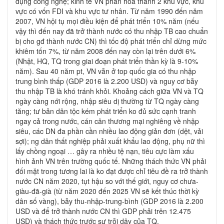
dụng công nghệ; kinh tế VN phân hóa thành 2 khu vực, khu
vực có vốn FDI và khu vực tư nhân. Từ năm 1990 đến năm
2007, VN hội tụ mọi điều kiện để phát triển 10% năm (nếu
vậy thì đến nay đã trở thành nước có thu nhập TB cao chuẩn
bị cho gđ thành nước CN) thì tốc độ phát triển chỉ dừng mức
khiêm tốn 7%, từ năm 2008 đến nay còn lại trên dưới 6%
(Nhật, HQ, TQ trong giai đoạn phát triển thần kỳ là 9-10%
năm). Sau 40 năm pt, VN vẫn ở top quốc gia có thu nhập
trung bình thấp (GDP 2016 là 2.200 USD) và nguy cơ bẫy
thu nhập TB là khó tránh khỏi. Khoảng cách giữa VN và TQ
ngày càng nới rộng, nhập siêu dị thường từ TQ ngày càng
tăng; tư bản dân tộc kém phát triển ko đủ sức cạnh tranh
ngay cả trong nước, cán cân thương mại nghiêng về nhập
siêu, các DN đa phần cần nhiều lao động giản đơn (dệt, vải
sợi); ng dân thất nghiệp phải xuất khẩu lao động, phụ nữ thì
lấy chồng ngoại … gây ra nhiều tệ nạn, tiêu cực làm xấu
hình ảnh VN trên trường quốc tế. Những thách thức VN phải
đối mặt trong tương lai là ko đạt được chỉ tiêu đề ra trở thành
nước CN năm 2020, tụt hậu so với thế giới, nguy cơ chưa-
giàu-đã-già (từ năm 2020 đến 2025 VN sẽ kết thúc thời kỳ
dân số vàng), bẫy thu-nhập-trung-bình (GDP 2016 là 2.200
USD và để trở thành nước CN thì GDP phải trên 12.475
USD) và thách thức trước sự trỗi dậy của TQ.