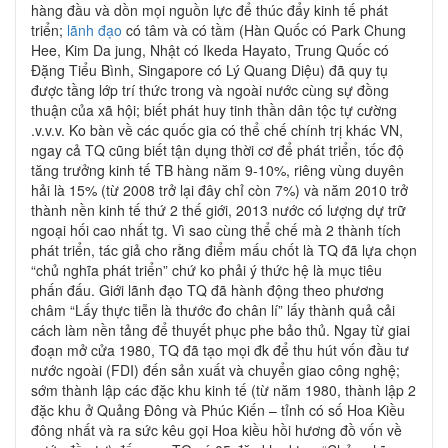
hàng đầu và dồn mọi nguồn lực để thúc đẩy kinh tế phát
triển;
lãnh đạo
có tâm và có tầm (Hàn Quốc có Park Chung
Hee, Kim Da jung, Nhật có Ikeda Hayato, Trung Quốc có
Đặng Tiểu Bình, Singapore có Lý Quang Diệu) đã quy tụ
được tầng lớp trí thức trong và ngoài nước cùng sự đồng
thuận của xã hội; biết phát huy tinh thần dân tộc tự cường
.v.v.v. Ko bàn về các quốc gia có thể chế chính trị khác VN,
ngay cả TQ cũng biết tận dụng thời cơ để phát triển, tốc độ
tăng trưởng kinh tế TB hàng năm 9-10%, riêng vùng duyên
hải là 15% (từ 2008 trở lại đây chỉ còn 7%) và năm 2010 trở
thành nền kinh tế thứ 2 thế giới, 2013 nước có lượng dự trữ
ngoại hối cao nhất tg. Vì sao cùng thể chế mà 2 thành tích
phát triển, tác giả cho rằng điểm mấu chốt là TQ đã lựa chọn
“chủ nghĩa phát triển” chứ ko phải ý thức hệ là mục tiêu
phấn đấu. Giới lãnh đạo TQ đã hành động theo phương
châm “Lấy thực tiễn là thước đo chân lí” lấy thành quả cải
cách làm nền tảng để thuyết phục phe bảo thủ. Ngay từ giai
đoạn mở cửa 1980, TQ đã tạo mọi đk để thu hút vốn đầu tư
nước ngoài (FDI) đến sản xuất và chuyển giao công nghệ;
sớm thành lập các đặc khu kinh tế (từ năm 1980, thành lập 2
đặc khu ở Quảng Đông và Phúc Kiến – tỉnh có số Hoa Kiều
đông nhất và ra sức kêu gọi Hoa kiều hồi hương đồ vốn về