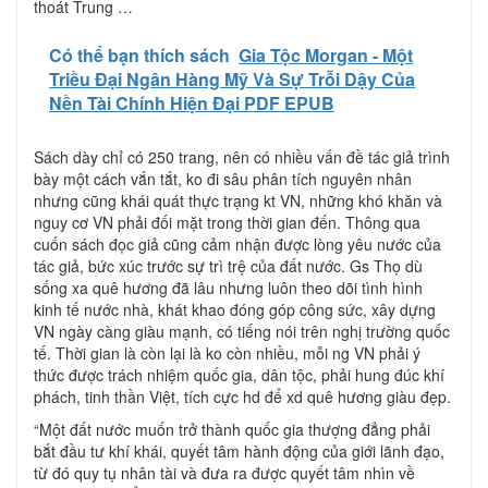
thoát Trung …
Có thể bạn thích sách
Gia Tộc Morgan - Một
Triều Đại Ngân Hàng Mỹ Và Sự Trỗi Dậy Của
Nền Tài Chính Hiện Đại PDF EPUB
Sách dày chỉ có 250 trang, nên có nhiều vấn đề tác giả trình
bày một cách vắn tắt, ko đi sâu phân tích nguyên nhân
nhưng cũng khái quát thực trạng kt VN, những khó khăn và
nguy cơ VN phải đối mặt trong thời gian đến. Thông qua
cuốn sách đọc giả cũng cảm nhận được lòng yêu nước của
tác giả, bức xúc trước sự trì trệ của đất nước. Gs Thọ dù
sống xa quê hương đã lâu nhưng luôn theo dõi tình hình
kinh tế nước nhà, khát khao đóng góp công sức, xây dựng
VN ngày càng giàu mạnh, có tiếng nói trên nghị trường quốc
tế. Thời gian là còn lại là ko còn nhiều, mỗi ng VN phải ý
thức được trách nhiệm quốc gia, dân tộc, phải hung đúc khí
phách, tinh thần Việt, tích cực hd để xd quê hương giàu đẹp.
“Một đất nước muốn trở thành quốc gia thượng đẳng phải
bắt đầu tư khí khái, quyết tâm hành động của giới lãnh đạo,
từ đó quy tụ nhân tài và đưa ra được quyết tâm nhìn về