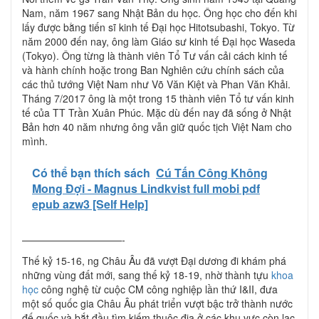
Nam, năm 1967 sang Nhật Bản du học. Ông học cho đến khi
lấy được bằng tiến sĩ kinh tế Đại học Hitotsubashi, Tokyo. Từ
năm 2000 đến nay, ông làm Giáo sư kinh tế Đại học Waseda
(Tokyo). Ông từng là thành viên Tổ Tư vấn cải cách kinh tế
và hành chính hoặc trong Ban Nghiên cứu chính sách của
các thủ tướng Việt Nam như Võ Văn Kiệt và Phan Văn Khải.
Tháng 7/2017 ông là một trong 15 thành viên Tổ tư vấn kinh
tế của TT Trần Xuân Phúc. Mặc dù đến nay đã sống ở Nhật
Bản hơn 40 năm nhưng ông vẫn giữ quốc tịch Việt Nam cho
mình.
Có thể bạn thích sách
Cú Tấn Công Không
Mong Đợi - Magnus Lindkvist full mobi pdf
epub azw3 [Self Help]
——————————-
Thế kỷ 15-16, ng Châu Âu đã vượt Đại dương đi khám phá
những vùng đất mới, sang thế kỷ 18-19, nhờ thành tựu
khoa
học
công nghệ từ cuộc CM công nghiệp lần thứ I&II, đưa
một số quốc gia Châu Âu phát triển vượt bậc trở thành nước
đế quốc và bắt đầu tìm kiếm thuộc địa ở các khu vực còn lạc