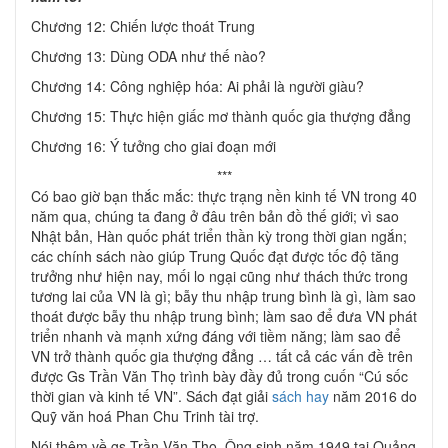
Chương 12: Chiến lược thoát Trung
Chương 13: Dùng ODA như thế nào?
Chương 14: Công nghiệp hóa: Ai phải là người giàu?
Chương 15: Thực hiện giấc mơ thành quốc gia thượng đẳng
Chương 16: Ý tưởng cho giai đoạn mới
***
Có bao giờ bạn thắc mắc: thực trạng nền kinh tế VN trong 40
năm qua, chúng ta đang ở đâu trên bản đồ thế giới; vì sao
Nhật bản, Hàn quốc phát triển thần kỳ trong thời gian ngắn;
các chính sách nào giúp Trung Quốc đạt được tốc độ tăng
trưởng như hiện nay, mối lo ngại cũng như thách thức trong
tương lai của VN là gì; bẫy thu nhập trung bình là gì, làm sao
thoát được bẫy thu nhập trung bình; làm sao để đưa VN phát
triển nhanh và mạnh xứng đáng với tiềm năng; làm sao để
VN trở thành quốc gia thượng đẳng … tất cả các vấn đề trên
được Gs Trần Văn Thọ trình bày đầy đủ trong cuốn “Cú sốc
thời gian và kinh tế VN”. Sách đạt giải
sách hay
năm 2016 do
Quỹ văn hoá Phan Chu Trinh tài trợ.
Nói thêm về gs Trần Văn Thọ. Ông sinh năm 1949 tại Quảng