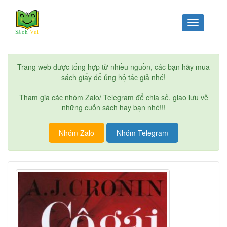
Toggle
navigation
Trang web được tổng hợp từ nhiều nguồn, các bạn hãy mua
sách giấy để ủng hộ tác giả nhé!
Tham gia các nhóm Zalo/ Telegram để chia sẻ, giao lưu về
những cuốn sách hay bạn nhé!!!
Nhóm Zalo
Nhóm Telegram