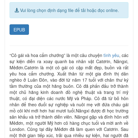
Vui lòng chọn định dạng file để tải hoặc đọc online.
EPUB
“Cô gái và hoa cẩm chướng” là một câu chuyện
tình yêu
, các
sự kiện diễn ra xoay quanh ba nhân vật Catơrin, Năngxi,
Mêđơn.Catơrin là một cô gái có cặp mắt đẹp, buồn và rất
yêu hoa cẩm chướng. Xuất thân từ một gia đình thị dân
nghèo ở Luân Đôn, vào đời từ năm 17 tuổi với chân thư ký
tầm thường của một hãng buôn. Cô đã phấn đấu trở thành
một chủ hãng kinh doanh đồ nghệ thuật và trang trí mỹ
thuật, có đại diện các nước Mỹ và Pháp. Cô đã từ bỏ hôn
nhân để theo đuổi sự nghiệp và nuôi mẹ với đứa cháu gái
mồ côi khi mới hơn hai mươi tuổi.Năngxi được đi học trường
sân khấu và trở thành diễn viên. Năngxi gặp và đính hôn với
Mêđơn, một người Mỹ hơn cô hàng chục tuổi và mời anh về
London. Cũng tại đây Mêđơn đã làm quen với Catơrin. Sau
một thời gian tiếp xúc, trải qua nhiều sự kiện, hai người đã