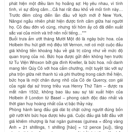
phát hiện một điều làm họ hoảng sợ: Họ yêu nhau, vì tính
tình, vì sự đồng cảm…Cả hai rất đau khổ về mối tình này…
Trước đêm công diễn lần đầu vở kịch mới ở New York,
Năngxi ngẫu nhiên phát hiện được tình cảm giữa hai người
họ. Cô đau đớn vô cùng, nhưng tối hôm ấy cô đã diễn xuất
sắc vai của mình và trở nên nổi tiếng…***
Buổi trưa ẩm ướt tháng Mười Một đó là ngày bức hoa. của
Holbein thu hút giới mộ điệu tới Vernon, nơi có một cuộc đấu
giá không tiền khoáng hậu về giá trị cũng như về mức độ
quan trọng của nó. Bức họa được gửi đến không hẹn trước
từ Tu Viện Wroxon bởi gia đình Kneller, là bức hoa. nổi danh
mang tên Qúy Cô với hoa cẩm chướng, một tuyệt tác với sự
pha trộn giữa nét thanh tú và phi thường trong cách thể hiện,
bức họa là một chân dung nhỏ của Cô de Quercy, con gái
của ngài đại sứ trong triều vua Henry Thứ Tám – được ra
mắt năm 1532, không bao lâu sau sự tái xuất hiện của
Holbein ở London từ Basel – phong cách độc đáo nhất và
thời gian huy hoàng nhất của vị bậc thầy này.
Phòng hành lang đấu giá dài bị chật cứng người đúng bốn
giờ rưỡi khi bức họa được kêu giá. Cuộc đấu giá bắt đầu với
giá khiêm nhượng là hai ngàn guineas (guinea = đồng vàng
Anh = 21 shillings, 1 shilling [hào] = 12 pence [xu]), tăng