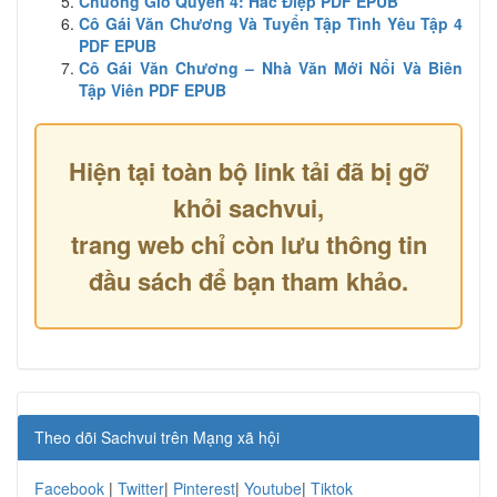
Chuông Gió Quyển 4: Hắc Điệp PDF EPUB
Cô Gái Văn Chương Và Tuyển Tập Tình Yêu Tập 4
PDF EPUB
Cô Gái Văn Chương – Nhà Văn Mới Nổi Và Biên
Tập Viên PDF EPUB
Hiện tại toàn bộ link tải đã bị gỡ
khỏi sachvui,
trang web chỉ còn lưu thông tin
đầu sách để bạn tham khảo.
Theo dõi Sachvui trên Mạng xã hội
Facebook
|
Twitter
|
Pinterest
|
Youtube
|
Tiktok