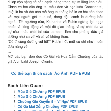
đi lộp cộp nặng nề bên cạnh nàng trong sự im lặng khó hiểu.
Chiếc xe hơi của ông ta, màu đen và bạc kiểu Continental,
thiệt là bự và đắt tiền mà ông ta không bỏ lỡ cơ hội nào khoe
với mọi người giá mua nó, đang đậu cạnh lề đường bên
ngoài. Tới ngưỡng cửa, Katharine và Rubin ngừng lại, ngạc
nhiên vì tiếng động và mật độ giao thông, vì sự chói lòa và
sự càu nhàu chói tai của London, làm cho phòng đấu giá
dường như xa vời và có vẻ không thực.
“Cô đi cùng đường với tôi?” Rubin hỏi, một cử chỉ như muốn
đưa nàng về.
…
Mời các bạn đón đọc Cô Gái và Hoa Cẩm Chướng của tác
giả Archibald Joseph Cronin.
Có thể bạn thích sách
Ảo Ảnh PDF EPUB
Sách Liên Quan:
Mùa Gió Chướng PDF EPUB
Mùa Gió Chướng PDF EPUB
Chuông Gió Quyển 5 – Vĩ Ngư PDF EPUB
Cô Gà Mái Xổng Chuồng PDF EPUB