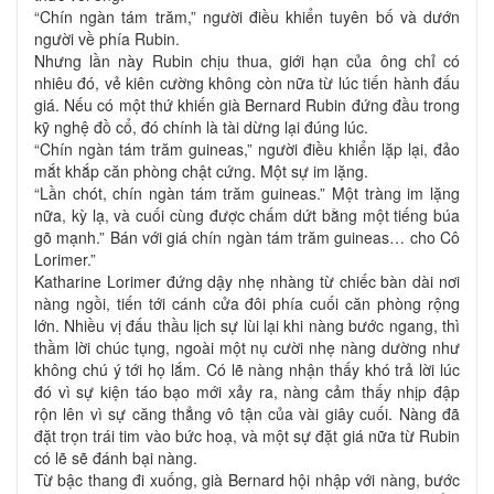
“Chín ngàn tám trăm,” người điều khiển tuyên bố và dướn
người về phía Rubin.
Nhưng lần này Rubin chịu thua, giới hạn của ông chỉ có
nhiêu đó, vẻ kiên cường không còn nữa từ lúc tiến hành đấu
giá. Nếu có một thứ khiến già Bernard Rubin đứng đầu trong
kỹ nghệ đồ cổ, đó chính là tài dừng lại đúng lúc.
“Chín ngàn tám trăm guineas,” người điều khiển lặp lại, đảo
mắt khắp căn phòng chật cứng. Một sự im lặng.
“Lần chót, chín ngàn tám trăm guineas.” Một tràng im lặng
nữa, kỳ lạ, và cuối cùng được chấm dứt bằng một tiếng búa
gõ mạnh.” Bán với giá chín ngàn tám trăm guineas… cho Cô
Lorimer.”
Katharine Lorimer đứng dậy nhẹ nhàng từ chiếc bàn dài nơi
nàng ngồi, tiến tới cánh cửa đôi phía cuối căn phòng rộng
lớn. Nhiều vị đấu thầu lịch sự lùi lại khi nàng bước ngang, thì
thầm lời chúc tụng, ngoài một nụ cười nhẹ nàng dường như
không chú ý tới họ lắm. Có lẽ nàng nhận thấy khó trả lời lúc
đó vì sự kiện táo bạo mới xảy ra, nàng cảm thấy nhịp đập
rộn lên vì sự căng thẳng vô tận của vài giây cuối. Nàng đã
đặt trọn trái tim vào bức hoạ, và một sự đặt giá nữa từ Rubin
có lẽ sẽ đánh bại nàng.
Từ bậc thang đi xuống, già Bernard hội nhập với nàng, bước