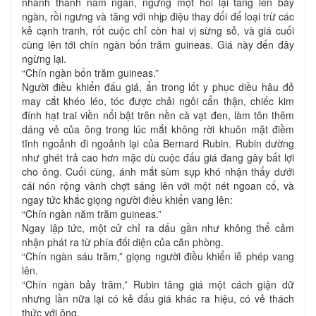
nhanh thành năm ngàn, ngưng một hồi lại tăng lên bảy
ngàn, rồi ngưng và tăng với nhịp điệu thay đổi để loại trừ các
kẻ cạnh tranh, rốt cuộc chỉ còn hai vị sừng sỏ, và giá cuối
cùng lên tới chín ngàn bốn trăm guineas. Giá này đến đây
ngừng lại.
“Chín ngàn bốn trăm guineas.”
Người điều khiển đấu giá, ẩn trong lốt y phục diều hâu đỏ
may cắt khéo léo, tóc được chải ngôi cẩn thận, chiếc kim
đính hạt trai viền nổi bật trên nền cà vạt đen, làm tôn thêm
dáng vẻ của ông trong lúc mắt không rời khuôn mặt điềm
tĩnh ngoảnh đi ngoảnh lại của Bernard Rubin. Rubin dường
như ghét trả cao hơn mặc dù cuộc đấu giá đang gây bất lợi
cho ông. Cuối cùng, ánh mắt sùm sụp khó nhận thấy dưới
cái nón rộng vành chợt sáng lên với một nét ngoan cố, và
ngay tức khắc giọng người điều khiển vang lên:
“Chín ngàn năm trăm guineas.”
Ngay lập tức, một cử chỉ ra dấu gần như không thể cảm
nhận phát ra từ phía đối diện của căn phòng.
“Chín ngàn sáu trăm,” giọng người điều khiển lễ phép vang
lên.
“Chín ngàn bảy trăm,” Rubin tăng giá một cách giận dữ
nhưng lần nữa lại có kẻ đấu giá khác ra hiệu, có vẻ thách
thức với ông.