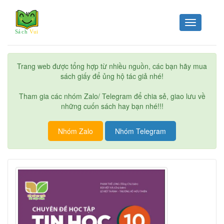
Toggle
navigation
Trang web được tổng hợp từ nhiều nguồn, các bạn hãy mua
sách giấy để ủng hộ tác giả nhé!
Tham gia các nhóm Zalo/ Telegram để chia sẻ, giao lưu về
những cuốn sách hay bạn nhé!!!
Nhóm Zalo
Nhóm Telegram