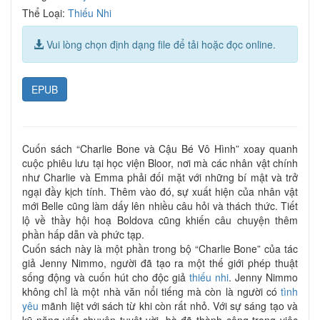
Thể Loại:
Thiếu Nhi
Vui lòng chọn định dạng file để tải hoặc đọc online.
EPUB
Cuốn sách “Charlie Bone và Cậu Bé Vô Hình” xoay quanh
cuộc phiêu lưu tại học viện Bloor, nơi mà các nhân vật chính
như Charlie và Emma phải đối mặt với những bí mật và trở
ngại đầy kịch tính. Thêm vào đó, sự xuất hiện của nhân vật
mới Belle cũng làm dấy lên nhiều câu hỏi và thách thức. Tiết
lộ về thầy hội hoạ Boldova cũng khiến câu chuyện thêm
phần hấp dẫn và phức tạp.
Cuốn sách này là một phần trong bộ “Charlie Bone” của tác
giả Jenny Nimmo, người đã tạo ra một thế giới phép thuật
sống động và cuốn hút cho độc giả
thiếu nhi
. Jenny Nimmo
không chỉ là một nhà văn nổi tiếng mà còn là người có
tình
yêu
mãnh liệt với sách từ khi còn rất nhỏ. Với sự sáng tạo và