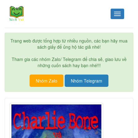
Toggle
navigation
Trang web được tổng hợp từ nhiều nguồn, các bạn hãy mua
sách giấy để ủng hộ tác giả nhé!
Tham gia các nhóm Zalo/ Telegram để chia sẻ, giao lưu về
những cuốn sách hay bạn nhé!!!
Nhóm Zalo
Nhóm Telegram