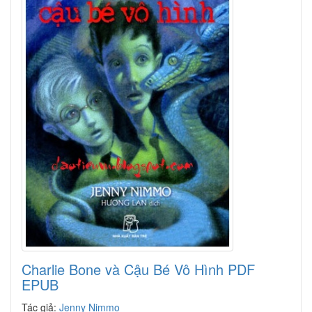
Charlie Bone và Cậu Bé Vô Hình PDF
EPUB
Tác giả:
Jenny Nimmo