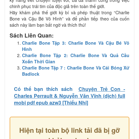
kỹ năng viết chuyện tuyệt vời, bà đã thành công trong việc
chinh phục trái tim của độc giả trên toàn thế giới.
Hãy khám phá thế giới kỳ bí và phép thuật trong “Charlie
Bone và Cậu Bé Vô Hình” và để phần tiếp theo của cuốn
sách này làm bạn bất ngờ và thích thú!
Sách Liên Quan:
Charlie Bone Tập 3: Charlie Bone Và Cậu Bé Vô
Hình
Charlie Bone Tập 2: Charlie Bone Và Quả Cầu
Xoắn Thời Gian
Charlie Bone Tập 7 : Charlie Bone Và Cái Bóng Xứ
Badlock
Có thể bạn thích sách
Chuyện Trẻ Con -
Charles Perrault & Nguyễn Văn Vĩnh (dịch) full
mobi pdf epub azw3 [Thiếu Nhi]
Hiện tại toàn bộ link tải đã bị gỡ