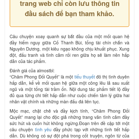
trang web chỉ còn lưu thông tin
đầu sách để bạn tham khảo.
Câu chuyện xoay quanh sự bắt đầu của một mối quan hệ
đầy hiểm nguy giữa Cố Thanh Bùi, tổng tài chín chắn và
Nguyên Dương, một kiêu ngạo không chịu khuất phục. Xung
đột, đấu tranh và tình cảm rối ren giữa họ sẽ làm nên hấp
dẫn của tác phẩm.
Đánh giá của almostbl:
“Châm Phong Đối Quyết” là một
tiểu thuyết
đô thị tình duyên
hấp dẫn, kể về mối quan hệ giữa một công lêu lả sau xuất
ngũ và một tổng tài trầm ổn. Nội dung tác phẩm tiết lộ đầy
đủ qua từng chi tiết hấp dẫn như cuộc chiến tâm lý giữa hai
nhân vật chính và những màn đấu đá liên tục.
Mộc mạc, chặt chẽ và đầy kịch tính, “Châm Phong Đối
Quyết” mang lại cho độc giả những trang văn tình cảm đầy
sức hút và cuốn hút không ngừng.Đoạn trên đề cập tới một
câu chuyện
tình yêu
đầy phức tạp với những tình tiết hấp
dẫn. Dù không có sự đột phá trong cốt truyện, ngôn từ của