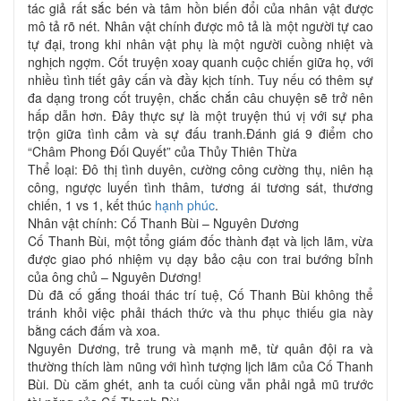
tác giả rất sắc bén và tâm hồn biến đổi của nhân vật được
mô tả rõ nét. Nhân vật chính được mô tả là một người tự cao
tự đại, trong khi nhân vật phụ là một người cuồng nhiệt và
nghịch ngợm. Cốt truyện xoay quanh cuộc chiến giữa họ, với
nhiều tình tiết gây cấn và đầy kịch tính. Tuy nếu có thêm sự
đa dạng trong cốt truyện, chắc chắn câu chuyện sẽ trở nên
hấp dẫn hơn. Đây thực sự là một truyện thú vị với sự pha
trộn giữa tình cảm và sự đấu tranh.Đánh giá 9 điểm cho
“Châm Phong Đối Quyết” của Thủy Thiên Thừa
Thể loại: Đô thị tình duyên, cường công cường thụ, niên hạ
công, ngược luyến tình thâm, tương ái tương sát, thương
chiến, 1 vs 1, kết thúc
hạnh phúc
.
Nhân vật chính: Cố Thanh Bùi – Nguyên Dương
Cố Thanh Bùi, một tổng giám đốc thành đạt và lịch lãm, vừa
được giao phó nhiệm vụ dạy bảo cậu con trai bướng bỉnh
của ông chủ – Nguyên Dương!
Dù đã cố gắng thoái thác trí tuệ, Cố Thanh Bùi không thể
tránh khỏi việc phải thách thức và thu phục thiếu gia này
bằng cách đấm và xoa.
Nguyên Dương, trẻ trung và mạnh mẽ, từ quân đội ra và
thường thích làm nũng với hình tượng lịch lãm của Cố Thanh
Bùi. Dù căm ghét, anh ta cuối cùng vẫn phải ngả mũ trước