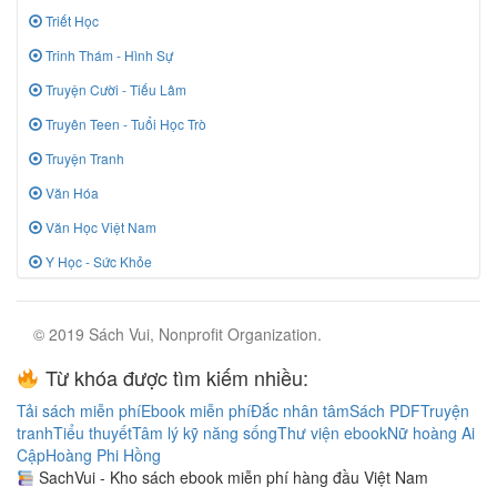
Triết Học
Trinh Thám - Hình Sự
Truyện Cười - Tiếu Lâm
Truyên Teen - Tuổi Học Trò
Truyện Tranh
Văn Hóa
Văn Học Việt Nam
Y Học - Sức Khỏe
© 2019 Sách Vui, Nonprofit Organization.
Từ khóa được tìm kiếm nhiều:
Tải sách miễn phí
Ebook miễn phí
Đắc nhân tâm
Sách PDF
Truyện
tranh
Tiểu thuyết
Tâm lý kỹ năng sống
Thư viện ebook
Nữ hoàng Ai
Cập
Hoàng Phi Hồng
SachVui - Kho sách ebook miễn phí hàng đầu Việt Nam