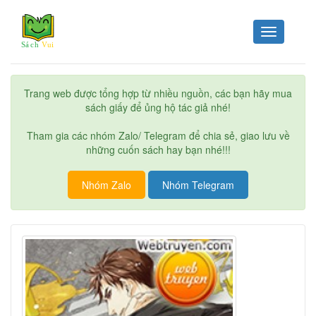
Toggle
navigation
Trang web được tổng hợp từ nhiều nguồn, các bạn hãy mua
sách giấy để ủng hộ tác giả nhé!
Tham gia các nhóm Zalo/ Telegram để chia sẻ, giao lưu về
những cuốn sách hay bạn nhé!!!
Nhóm Zalo
Nhóm Telegram