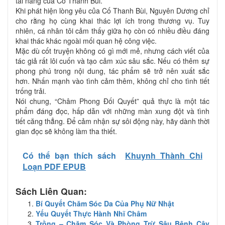
tài năng của Cố Thanh Bùi.
Khi phát hiện lòng yêu của Cố Thanh Bùi, Nguyên Dương chỉ
cho rằng họ cùng khai thác lợi ích trong thương vụ. Tuy
nhiên, cá nhân tôi cảm thấy giữa họ còn có nhiều điều đáng
khai thác khác ngoài mối quan hệ công việc.
Mặc dù cốt truyện không có gì mới mẻ, nhưng cách viết của
tác giả rất lôi cuốn và tạo cảm xúc sâu sắc. Nếu có thêm sự
phong phú trong nội dung, tác phẩm sẽ trở nên xuất sắc
hơn. Nhấn mạnh vào tình cảm thêm, không chỉ cho tình tiết
trống trải.
Nói chung, “Châm Phong Đối Quyết” quả thực là một tác
phẩm đáng đọc, hấp dẫn với những màn xung đột và tình
tiết căng thẳng. Để cảm nhận sự sôi động này, hãy dành thời
gian đọc sẽ không làm tha thiết.
Có thể bạn thích sách
Khuynh Thành Chi
Loạn PDF EPUB
Sách Liên Quan:
Bí Quyết Chăm Sóc Da Của Phụ Nữ Nhật
Yếu Quyết Thực Hành Nhĩ Châm
Trồng – Chăm Sóc Và Phòng Trừ Sâu Bệnh Cây