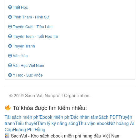
Triết Học
Trinh Thám - Hình Sự
Truyện Cười - Tiếu Lâm
Truyên Teen - Tuổi Học Trò
Truyện Tranh
Văn Hóa
Văn Học Việt Nam
Y Học - Sức Khỏe
© 2019 Sách Vui, Nonprofit Organization.
Từ khóa được tìm kiếm nhiều:
Tải sách miễn phí
Ebook miễn phí
Đắc nhân tâm
Sách PDF
Truyện
tranh
Tiểu thuyết
Tâm lý kỹ năng sống
Thư viện ebook
Nữ hoàng Ai
Cập
Hoàng Phi Hồng
SachVui - Kho sách ebook miễn phí hàng đầu Việt Nam