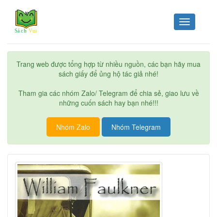
Toggle
navigation
Trang web được tổng hợp từ nhiều nguồn, các bạn hãy mua
sách giấy để ủng hộ tác giả nhé!
Tham gia các nhóm Zalo/ Telegram để chia sẻ, giao lưu về
những cuốn sách hay bạn nhé!!!
Nhóm Zalo
Nhóm Telegram