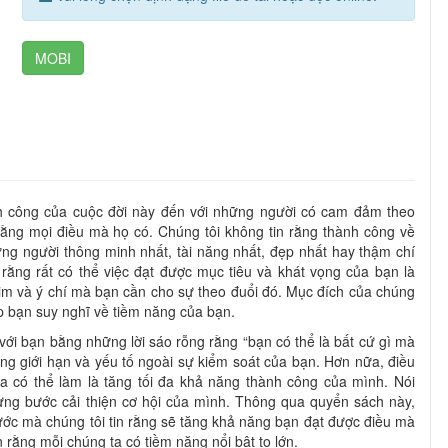
MOBI
nh công của cuộc đời này đến với những người có cam đảm theo
ng mọi điều mà họ có. Chúng tôi không tin rằng thành công về
ng người thông minh nhất, tài năng nhất, đẹp nhất hay thậm chí
rằng rất có thể việc đạt được mục tiêu và khát vọng của bạn là
tim và ý chí mà bạn cần cho sự theo đuổi đó. Mục đích của chúng
úp bạn suy nghĩ về tiềm năng của bạn.
ới bạn bằng những lời sáo rỗng rằng “bạn có thể là bất cứ gì mà
ng giới hạn và yếu tố ngoài sự kiểm soát của bạn. Hơn nữa, điều
a có thể làm là tăng tối đa khả năng thành công của mình. Nói
từng bước cải thiện cơ hội của mình. Thông qua quyển sách này,
ớc mà chúng tôi tin rằng sẽ tăng khả năng bạn đạt được điều mà
rằng mỗi chúng ta có tiềm năng nổi bật to lớn.