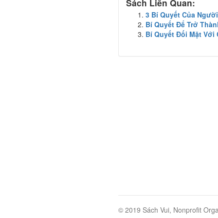
Sách Liên Quan:
3 Bí Quyết Của Ngườ
Bí Quyết Để Trở Thà
Bí Quyết Đối Mặt Vớ
© 2019 Sách Vui, Nonprofit Orga