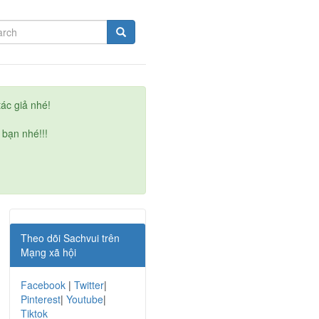
ác giả nhé!
 bạn nhé!!!
Theo dõi Sachvui trên
Mạng xã hội
Facebook
|
Twitter
|
Pinterest
|
Youtube
|
Tiktok