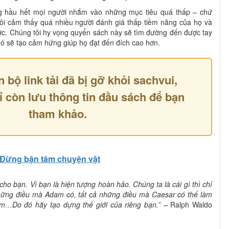
ng hầu hết mọi người nhắm vào những mục tiêu quá thấp – chứ
ôi cảm thấy quá nhiều người đánh giá thấp tiềm năng của họ và
ợc. Chúng tôi hy vọng quyển sách này sẽ tìm đường đến được tay
ó sẽ tạo cảm hứng giúp họ đạt đến đích cao hơn.
n bộ link tải đã bị gỡ khỏi sachvui,
ỉ còn lưu thông tin đầu sách để bạn
tham khảo.
Đừng bận tâm chuyện vặt
i cho bạn. Vì bạn là hiện tượng hoàn hảo. Chúng ta là cái gì thì chỉ
hững điều mà Adam có, tất cả những điều mà Caesar có thể làm
àm…Do đó hãy tạo dựng thế giới của riêng bạn.” –
Ralph Waldo