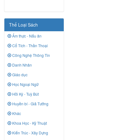
Thể Loại Sách
Ẩm thực - Nấu ăn
Cổ Tích - Thần Thoại
Công Nghệ Thông Tin
Danh Nhân
Giáo dục
Học Ngoại Ngữ
Hồi Ký - Tuỳ Bút
Huyền bí - Giả Tưởng
Khác
Khoa Học - Kỹ Thuật
Kiến Trúc - Xây Dựng