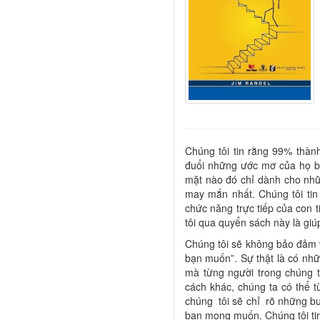
Chúng tôi tin rằng 99% thà
đuổi những ước mơ của họ bằ
mặt nào đó chỉ dành cho nhữ
may mắn nhất. Chúng tôi tin 
chức năng trực tiếp của con 
tôi qua quyển sách này là gi
Chúng tôi sẽ không bảo đảm v
bạn muốn”. Sự thật là có nhữ
mà từng người trong chúng t
cách khác, chúng ta có thể 
chúng tôi sẽ chỉ rõ những bư
bạn mong muốn. Chúng tôi tin 