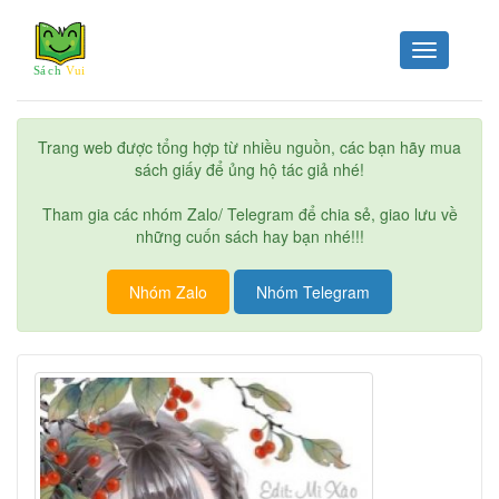
Toggle
navigation
Trang web được tổng hợp từ nhiều nguồn, các bạn hãy mua
sách giấy để ủng hộ tác giả nhé!
Tham gia các nhóm Zalo/ Telegram để chia sẻ, giao lưu về
những cuốn sách hay bạn nhé!!!
Nhóm Zalo
Nhóm Telegram