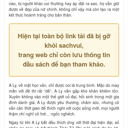
nào, bị người khác coi thường hay áp đặt ra sao, họ vẫn giữ
được vẻ đẹp của nữ chính, không chỉ vậy mà còn tạo ra một
kết thúc hoành tráng cho bản thân.
Hiện tại toàn bộ link tải đã bị gỡ
khỏi sachvui,
trang web chỉ còn lưu thông tin
đầu sách để bạn tham khảo.
A Ly, về mặt học vấn, chỉ được coi là trung bình. Mặc dù may
mắn với đề thi rất “dễ”, A Ly vẫn gặp khó khăn khiêm tốn.
Xuyên không vào một thế giới cổ đại, hồi sinh trong một gia
đình danh giá, A Ly được yêu thương, chăm sóc, nhưng cô
vẫn cần thời gian để thích nghi với cuộc sống mới, mọi người
thậm chí nghĩ cô hơi… ngốc nghếch.
Ngay từ khi A Ly bắt đầu thích ứng với thời đại hiện đại, số