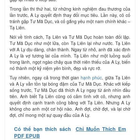
Trong lần thi thứ hai, từ những kinh nghiệm đau thương của
lần trước, A Ly quyết định thay đổi mục tiêu. Lần này, cô cố
tránh gặp Tư Mã Dục, và cố gắng yêu một nam chính khác –
Tạ Liên.
Nói về tính cách, Tạ Liên và Tư Mã Dục hoàn toàn đối lập.
Tư Mã Dục như một lửa, còn Tạ Liên lại như nước. Tạ Liên
với A Ly dịu dàng, chân thành. Ngay từ nhỏ, anh đã xác định
A Ly là vợ tương lai của mình. Tạ Liên như một luồng suối
trong lành, ngọt ngào chảy qua thời niên thiếu của A Ly, biến
nó thành một kỷ niệm yên bình, đẹp và rực rỡ.
Tuy nhiên, ngay cả trong thời gian
hạnh phúc
, giữa Tạ Liên
và A Ly vẫn tồn tại bóng đậm của Tư Mã Dục. Khác với kiếp
sống trước, Tư Mã Dục đã thích A Ly ngay từ ánh nhìn đầu
tiên. Anh biết Tạ Liên cũng có cảm tình với cô, nhưng anh
quyết định cạnh tranh công bằng với Tạ Liên. Nhưng A Ly
không cho anh một cơ hội nào. Anh đợi, chờ đợi, và lại chờ
đợi, chỉ mong một sự quay đầu của A Ly.
Có thể bạn thích sách
Chỉ Muốn Thích Em
PDF EPUB