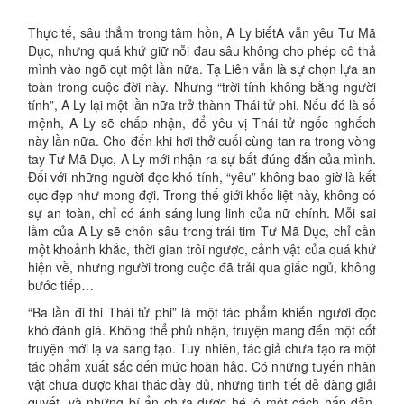
Thực tế, sâu thẳm trong tâm hồn, A Ly biếtA vẫn yêu Tư Mã
Dục, nhưng quá khứ giữ nỗi đau sâu không cho phép cô thả
mình vào ngõ cụt một lần nữa. Tạ Liên vẫn là sự chọn lựa an
toàn trong cuộc đời này. Nhưng “trời tính không bằng người
tính”, A Ly lại một lần nữa trở thành Thái tử phi. Nếu đó là số
mệnh, A Ly sẽ chấp nhận, để yêu vị Thái tử ngốc nghếch
này lần nữa. Cho đến khi hơi thở cuối cùng tan ra trong vòng
tay Tư Mã Dục, A Ly mới nhận ra sự bất đúng đắn của mình.
Đối với những người đọc khó tính, “yêu” không bao giờ là kết
cục đẹp như mong đợi. Trong thế giới khốc liệt này, không có
sự an toàn, chỉ có ánh sáng lung linh của nữ chính. Mỗi sai
lầm của A Ly sẽ chôn sâu trong trái tim Tư Mã Dục, chỉ cần
một khoảnh khắc, thời gian trôi ngược, cảnh vật của quá khứ
hiện về, nhưng người trong cuộc đã trải qua giấc ngủ, không
bước tiếp…
“Ba lần đi thi Thái tử phi” là một tác phẩm khiến người đọc
khó đánh giá. Không thể phủ nhận, truyện mang đến một cốt
truyện mới lạ và sáng tạo. Tuy nhiên, tác giả chưa tạo ra một
tác phẩm xuất sắc đến mức hoàn hảo. Có những tuyến nhân
vật chưa được khai thác đầy đủ, những tình tiết dễ dàng giải
quyết, và những bí ẩn chưa được hé lộ một cách hấp dẫn.