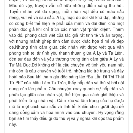
Mặc dù vậy, truyện vẫn sở hữu những điểm sáng thu hút.
Tuyến nhân vật đa dạng, mỗi nhân vật đều có màu sắc
riêng, vui vẻ và sâu sắc. A Ly, mặc dù đôi khi khờ dại, nhưng
cô cũng biết thể hiện lẽ phải của mình và đại diện cho một
phần độc giả khi chỉ trích các nhân vật “phản diện”. Thêm
vào đó, phong cách viết của tác giả rất tinh tế và ấn tượng,
với những mảnh ghép tình cảm được khắc họa tỉ mỉ và đẹp
đẽ.Những tình cảm giữa các nhân vật được viết qua văn
phong tinh tế, từ tình yêu thanh thuần giữa A Ly và Tạ Liên,
đến sự đau đớn và yêu thương trong tình cảm giữa A Ly và
Tư Mã Dục.Đó không chỉ là câu chuyện về tình yêu nam nữ,
mà còn là câu chuyện về tuổi trẻ, những lúc trẻ trung và đầy
hoài bão.Sau khi tham gia độc sáng tác “Ba Lần Đi Thi Thái
Tử Phi” của Mậu Lâm Tu Trúc, thấy hấp dẫn và thú vị bởi nội
dung của tác phẩm. Câu chuyện xoay quanh sự hấp dẫn và
phức tạp giữa các nhân vật, thể hiện qua cách giới thiệu và
phát triển từng nhân vật. Cảm xúc và tâm trạng của họ được
mô tả một cách sâu sắc và tinh tế, khiến cho người đọc dễ
dàng đồng cảm và hòa mình vào câu chuyện. Hy vọng rằng
bạn sẽ tìm thấy điều gì đó thú vị và ý nghĩa khi đọc tác phẩm
này.