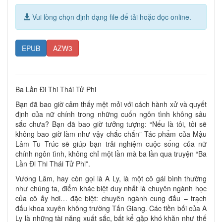
Vui lòng chọn định dạng file để tải hoặc đọc online.
EPUB
AZW3
Ba Lần Đi Thi Thái Tử Phi
Bạn đã bao giờ cảm thấy mệt mỏi với cách hành xử và quyết
định của nữ chính trong những cuốn ngôn tình không sâu
sắc chưa? Bạn đã bao giờ tưởng tượng: “Nếu là tôi, tôi sẽ
không bao giờ làm như vậy chắc chắn” Tác phẩm của Mậu
Lâm Tu Trúc sẽ giúp bạn trải nghiệm cuộc sống của nữ
chính ngôn tình, không chỉ một lần mà ba lần qua truyện “Ba
Lần Đi Thi Thái Tử Phi”.
Vương Lâm, hay còn gọi là A Ly, là một cô gái bình thường
như chúng ta, điểm khác biệt duy nhất là chuyên ngành học
của cô ấy hơi… đặc biệt: chuyên ngành cung đấu – trạch
đấu khoa xuyên không trường Tấn Giang. Các tiền bối của A
Ly là những tài năng xuất sắc, bất kể gặp khó khăn như thế