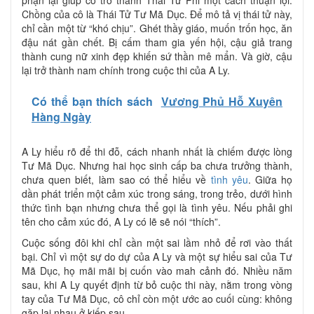
phận lại giúp cô trở thành Thái Tử Phi một cách thuận lợi.
Chồng của cô là Thái Tử Tư Mã Dục. Để mô tả vị thái tử này,
chỉ cần một từ “khó chịu”. Ghét thầy giáo, muốn trốn học, ăn
đậu nát gần chết. Bị cấm tham gia yến hội, cậu giả trang
thành cung nữ xinh đẹp khiến sứ thần mê mẩn. Và giờ, cậu
lại trở thành nam chính trong cuộc thi của A Ly.
Có thể bạn thích sách
Vương Phủ Hỗ Xuyên
Hàng Ngày
A Ly hiểu rõ để thi đỗ, cách nhanh nhất là chiếm được lòng
Tư Mã Dục. Nhưng hai học sinh cấp ba chưa trưởng thành,
chưa quen biết, làm sao có thể hiểu về
tình yêu
. Giữa họ
dần phát triển một cảm xúc trong sáng, trong trẻo, dưới hình
thức tình bạn nhưng chưa thể gọi là tình yêu. Nếu phải ghi
tên cho cảm xúc đó, A Ly có lẽ sẽ nói “thích”.
Cuộc sống đôi khi chỉ cần một sai lầm nhỏ để rơi vào thất
bại. Chỉ vì một sự do dự của A Ly và một sự hiểu sai của Tư
Mã Dục, họ mãi mãi bị cuốn vào mah cảnh đó. Nhiều năm
sau, khi A Ly quyết định từ bỏ cuộc thi này, nằm trong vòng
tay của Tư Mã Dục, cô chỉ còn một ước ao cuối cùng: không
gặp lại nhau ở kiếp sau.