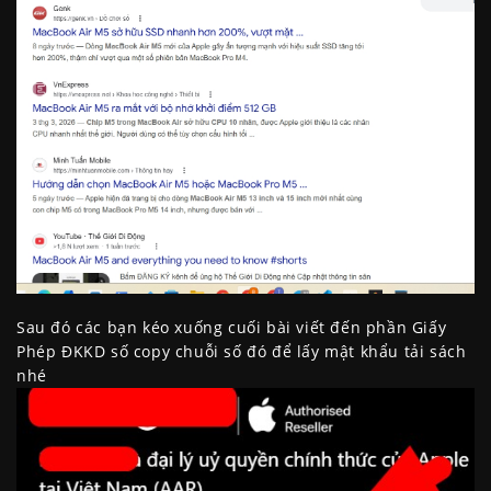
Sau đó các bạn kéo xuống cuối bài viết đến phần Giấy
Phép ĐKKD số copy chuỗi số đó để lấy mật khẩu tải sách
nhé