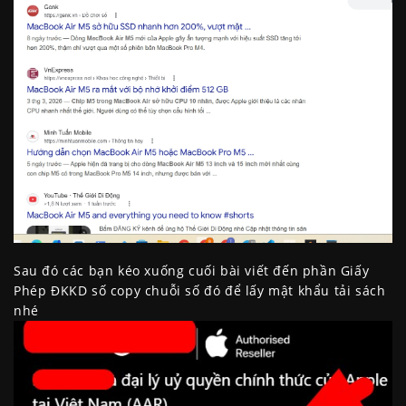
Sau đó các bạn kéo xuống cuối bài viết đến phần Giấy
Phép ĐKKD số copy chuỗi số đó để lấy mật khẩu tải sách
nhé