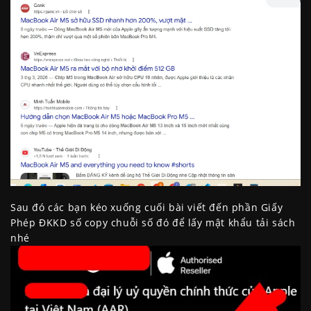
Sau đó các bạn kéo xuống cuối bài viết đến phần Giấy
Phép ĐKKD số copy chuỗi số đó để lấy mật khẩu tải sách
nhé