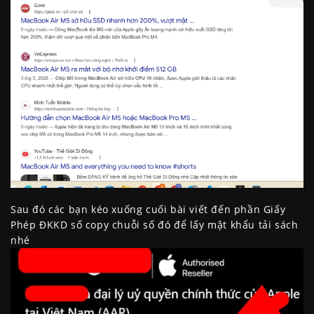
Sau đó các bạn kéo xuống cuối bài viết đến phần Giấy
Phép ĐKKD số copy chuỗi số đó để lấy mật khẩu tải sách
nhé