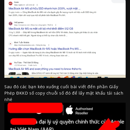
Sau đó các bạn kéo xuống cuối bài viết đến phần Giấy
Phép ĐKKD số copy chuỗi số đó để lấy mật khẩu tải sách
nhé