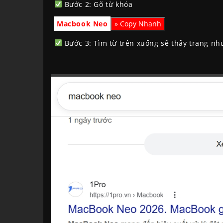
Bước 2: Gõ từ khóa
Macbook Neo
Bước 3: Tìm từ trên xuống sẽ thấy trang như