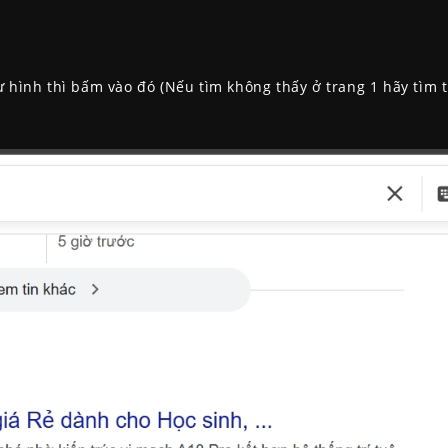
 hình thì bấm vào đó (Nếu tìm không thấy ở trang 1 hãy tìm t