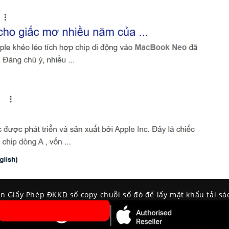
ần Giấy Phép ĐKKD số copy chuỗi số đó để lấy mật khẩu tải s