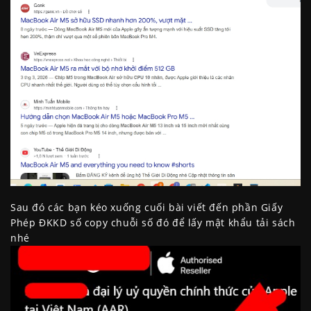
Sau đó các bạn kéo xuống cuối bài viết đến phần Giấy
Phép ĐKKD số copy chuỗi số đó để lấy mật khẩu tải sách
nhé