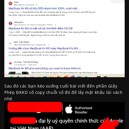
Sau đó các bạn kéo xuống cuối bài viết đến phần Giấy
Phép ĐKKD số copy chuỗi số đó để lấy mật khẩu tải sách
nhé