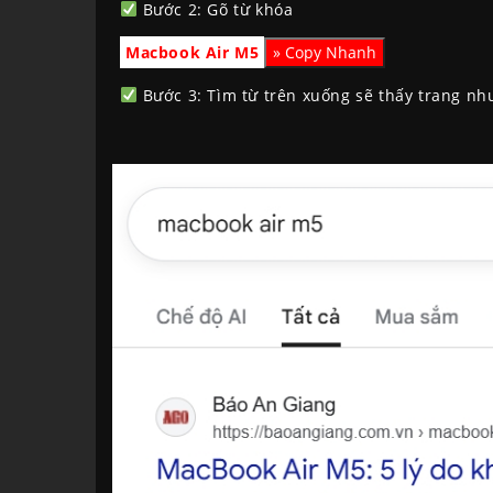
Bước 2: Gõ từ khóa
Macbook Air M5
Bước 3: Tìm từ trên xuống sẽ thấy trang như